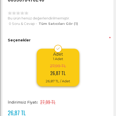
Bu ürün henüz değerlendirilmemiştir.
0 Soru & Cevap
•
Tüm Satıcıları Gör
(1)
*
Seçenekler
Adet
1
Adet
27,99 TL
26,87 TL
26,87 TL
/ Adet
27,99 TL
İndirimsiz Fiyatı:
26,87 TL