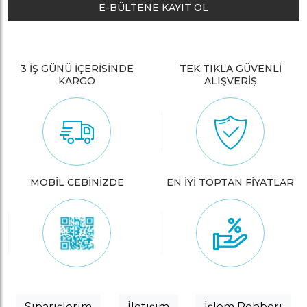
E-BÜLTENE KAYIT OL
3 İŞ GÜNÜ İÇERİSİNDE
TEK TIKLA GÜVENLİ
KARGO
ALIŞVERİŞ
MOBİL CEBİNİZDE
EN İYİ TOPTAN FİYATLAR
Siparişlerim
İletişim
İşlem Rehberi