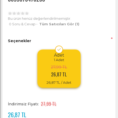
Bu ürün henüz değerlendirilmemiştir.
0 Soru & Cevap
•
Tüm Satıcıları Gör
(1)
*
Seçenekler
Adet
1
Adet
27,99 TL
26,87 TL
26,87 TL
/ Adet
27,99 TL
İndirimsiz Fiyatı:
26,87 TL