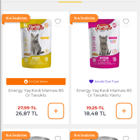
%4 İndirim
%4 İndirim
En Çok Satan
Esnafa Özel Fiyat
Energy Yaş Kedi Maması 85
Energy Yaş Kedi Maması 85
Gr Tavuklu
Gr Tavuklu Yavru
27,99 TL
19,25 TL
26,87 TL
18,48 TL
%4 İndirim
%4 İndirim