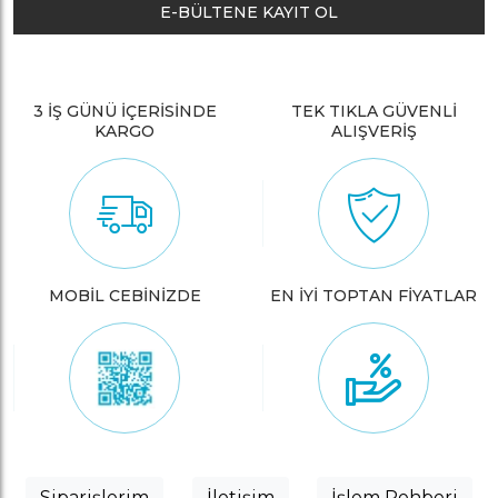
E-BÜLTENE KAYIT OL
3 İŞ GÜNÜ İÇERİSİNDE
TEK TIKLA GÜVENLİ
KARGO
ALIŞVERİŞ
MOBİL CEBİNİZDE
EN İYİ TOPTAN FİYATLAR
Siparişlerim
İletişim
İşlem Rehberi