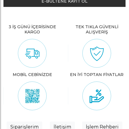
E-BÜLTENE KAYIT OL
3 İŞ GÜNÜ İÇERİSİNDE
TEK TIKLA GÜVENLİ
KARGO
ALIŞVERİŞ
MOBİL CEBİNİZDE
EN İYİ TOPTAN FİYATLAR
Siparişlerim
İletişim
İşlem Rehberi