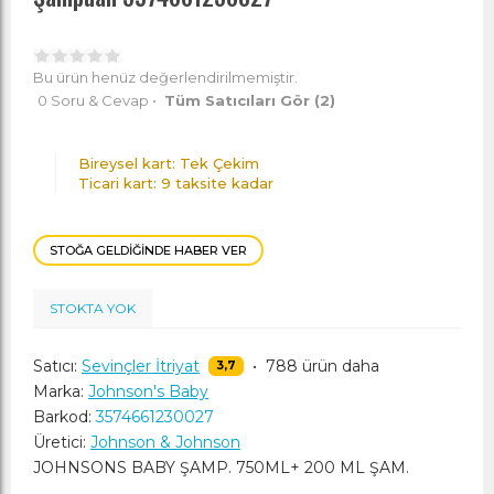
Bu ürün henüz değerlendirilmemiştir.
0 Soru & Cevap
•
Tüm Satıcıları Gör
(2)
Bireysel kart: Tek Çekim
Ticari kart: 9 taksite kadar
STOĞA GELDIĞINDE HABER VER
STOKTA YOK
Satıcı:
Sevinçler İtriyat
•
788 ürün daha
3,7
Marka:
Johnson's Baby
Barkod:
3574661230027
Üretici:
Johnson & Johnson
JOHNSONS BABY ŞAMP. 750ML+ 200 ML ŞAM.