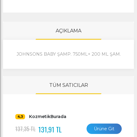
AÇIKLAMA
JOHNSONS BABY ŞAMP. 750ML+ 200 ML ŞAM.
TÜM SATICILAR
KozmetikBurada
4,3
131,91 TL
137,35 TL
Ürüne Git