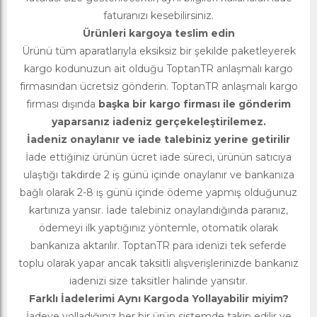
faturanızı kesebilirsiniz.
Ürünleri kargoya teslim edin
Ürünü tüm aparatlarıyla eksiksiz bir şekilde paketleyerek
kargo kodunuzun ait olduğu ToptanTR anlaşmalı kargo
firmasından ücretsiz gönderin. ToptanTR anlaşmalı kargo
firması dışında
başka bir kargo firması ile gönderim
yaparsanız iadeniz gerçekeleştirilemez.
İadeniz onaylanır ve iade talebiniz yerine getirilir
İade ettiğiniz ürünün ücret iade süreci, ürünün satıcıya
ulaştığı takdirde 2 iş günü içinde onaylanır ve bankanıza
bağlı olarak 2-8 iş günü içinde ödeme yapmış olduğunuz
kartınıza yansır. İade talebiniz onaylandığında paranız,
ödemeyi ilk yaptığınız yöntemle, otomatik olarak
bankanıza aktarılır. ToptanTR para idenizi tek seferde
toplu olarak yapar ancak taksitli alışverişlerinizde bankanız
iadenizi size taksitler halinde yansıtır.
Farklı İadelerimi Aynı Kargoda Yollayabilir miyim?
İadeye yolladığınız her bir ürün sistemde takip edilir ve