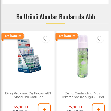
Bu Ürünü Alanlar Bunları da Aldı
%7 İndirim
%7 İndirim
Difaş Proklinik Diş Fırçası 48'li
Zenix Canlandırıcı Yüz
Masaüstü Katlı Set
Temizleme Köpüğü 200ml
65,00 TL
75,00 TL