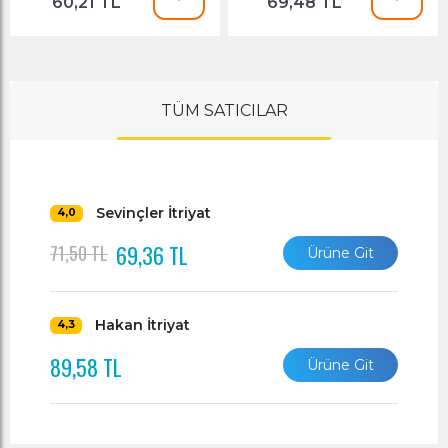
60,21 TL
69,48 TL
TÜM SATICILAR
Sevinçler İtriyat
4,0
69,36 TL
71,50 TL
Ürüne Git
Hakan İtriyat
4,3
89,58 TL
Ürüne Git