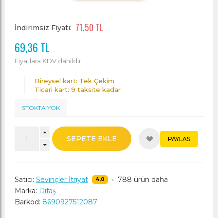
71,50 TL
İndirimsiz Fiyatı:
69,36 TL
Fiyatlara KDV dahildir
Bireysel kart: Tek Çekim
Ticari kart: 9 taksite kadar
STOKTA YOK
SEPETE EKLE
PAYLAS
Satıcı:
Sevinçler İtriyat
•
788 ürün daha
4,0
Marka:
Difaş
Barkod:
8690927512087