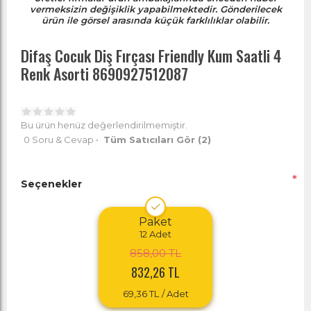
vermeksizin değişiklik yapabilmektedir. Gönderilecek
ürün ile görsel arasında küçük farklılıklar olabilir.
Difaş Cocuk Diş Fırçası Friendly Kum Saatli 4
Renk Asorti 8690927512087
Bu ürün henüz değerlendirilmemiştir.
0 Soru & Cevap
•
Tüm Satıcıları Gör
(2)
*
Seçenekler
Paket
12
Adet
858,00 TL
832,26 TL
69,36 TL
/ Adet