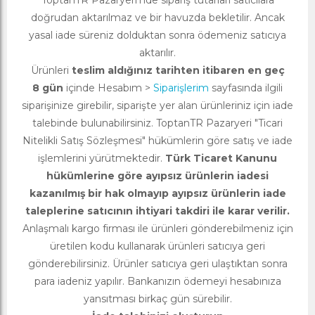
ToptanTR Pazaryeri’nde sipariş tutarları satıcılara
doğrudan aktarılmaz ve bir havuzda bekletilir. Ancak
yasal iade süreniz dolduktan sonra ödemeniz satıcıya
aktarılır.
Ürünleri
teslim aldığınız tarihten itibaren en geç
8 gün
içinde Hesabım >
Siparişlerim
sayfasında ilgili
siparişinize girebilir, siparişte yer alan ürünleriniz için iade
talebinde bulunabilirsiniz. ToptanTR Pazaryeri "Ticari
Nitelikli Satış Sözleşmesi" hükümlerin göre satış ve iade
işlemlerini yürütmektedir.
Türk Ticaret Kanunu
hükümlerine göre ayıpsız ürünlerin iadesi
kazanılmış bir hak olmayıp ayıpsız ürünlerin iade
taleplerine satıcının ihtiyari takdiri ile karar verilir.
Anlaşmalı kargo firması ile ürünleri gönderebilmeniz için
üretilen kodu kullanarak ürünleri satıcıya geri
gönderebilirsiniz. Ürünler satıcıya geri ulaştıktan sonra
para iadeniz yapılır. Bankanızın ödemeyi hesabınıza
yansıtması birkaç gün sürebilir.