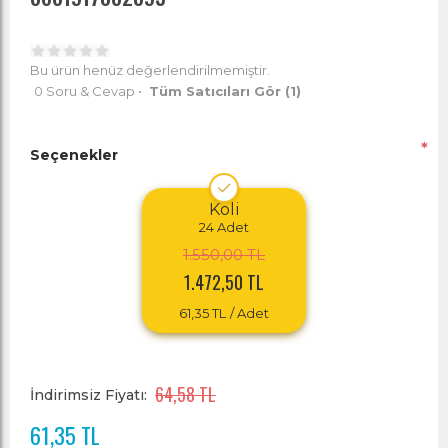
Bu ürün henüz değerlendirilmemiştir.
0 Soru & Cevap
•
Tüm Satıcıları Gör
(1)
*
Seçenekler
Koli
24
Adet
1.550,00 TL
1.472,50 TL
61,35 TL
/ Adet
64,58 TL
İndirimsiz Fiyatı:
61,35 TL