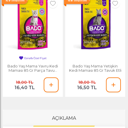
%9 İndirim
%8 İndirim
Esnafa Özel Fiyat
En Çok Satan
Bado Yaş Mama Yavru Kedi
Bado Yaş Mama Yetişkin
Maması 85 Gr Parça Tavuk
Kedi Maması 85 Gr Tavuk Etli
Etli
18,00 TL
18,00 TL
16,40 TL
16,50 TL
AÇIKLAMA