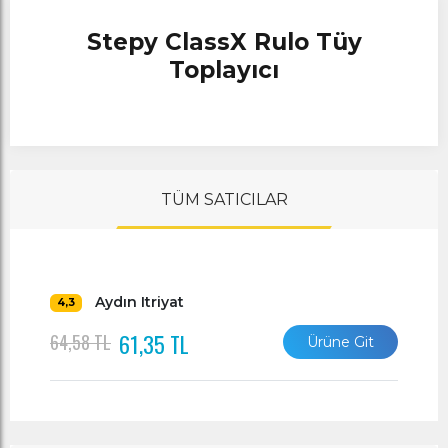
Stepy ClassX Rulo Tüy
Toplayıcı
TÜM SATICILAR
Aydın Itriyat
4,3
61,35 TL
64,58 TL
Ürüne Git