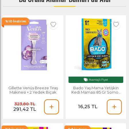
%10 İndirim
Avantajlı Fiyat
Ayın Yıldızı
Gillette Venüs Breeze Tıraş
Bado Yaş Mama Yetişkin
Makinesi + 2 Yedek Bıçak
Kedi Maması 85 Gr Somon
Balıklı
323,80 TL
16,25 TL
291,42 TL