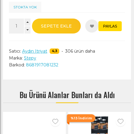
STOKTA YOK
SEPETE EKLE
PAYLAS
Satıcı:
Aydın Itriyat
•
306 ürün daha
4,3
Marka:
Stepy
Barkod:
8681917081232
Bu Ürünü Alanlar Bunları da Aldı
%13 İndirim