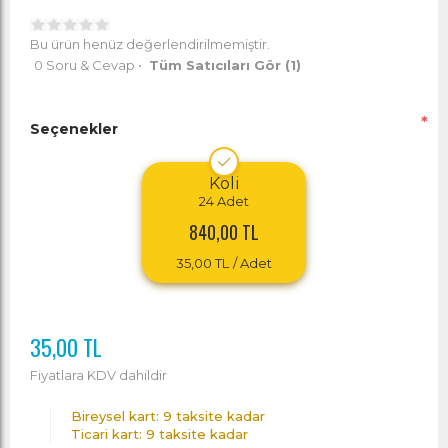
Bu ürün henüz değerlendirilmemiştir.
0 Soru & Cevap
•
Tüm Satıcıları Gör
(1)
*
Seçenekler
Koli
24
Adet
840,00 TL
35,00 TL
/ Adet
35,00 TL
Fiyatlara KDV dahildir
Bireysel kart: 9 taksite kadar
Ticari kart: 9 taksite kadar