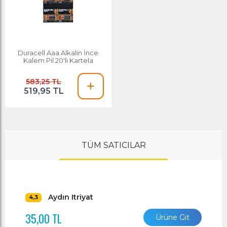
Duracell Aaa Alkalin İnce
Kalem Pil 20'li Kartela
583,25 TL
519,95 TL
TÜM SATICILAR
Aydın Itriyat
4,3
35,00 TL
Ürüne Git