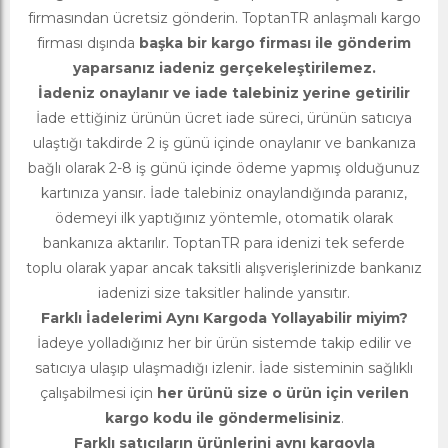
firmasından ücretsiz gönderin. ToptanTR anlaşmalı kargo
firması dışında
başka bir kargo firması ile gönderim
yaparsanız iadeniz gerçekeleştirilemez.
İadeniz onaylanır ve iade talebiniz yerine getirilir
İade ettiğiniz ürünün ücret iade süreci, ürünün satıcıya
ulaştığı takdirde 2 iş günü içinde onaylanır ve bankanıza
bağlı olarak 2-8 iş günü içinde ödeme yapmış olduğunuz
kartınıza yansır. İade talebiniz onaylandığında paranız,
ödemeyi ilk yaptığınız yöntemle, otomatik olarak
bankanıza aktarılır. ToptanTR para idenizi tek seferde
toplu olarak yapar ancak taksitli alışverişlerinizde bankanız
iadenizi size taksitler halinde yansıtır.
Farklı İadelerimi Aynı Kargoda Yollayabilir miyim?
İadeye yolladığınız her bir ürün sistemde takip edilir ve
satıcıya ulaşıp ulaşmadığı izlenir. İade sisteminin sağlıklı
çalışabilmesi için
her ürünü size o ürün için verilen
kargo kodu ile göndermelisiniz
.
Farklı satıcıların ürünlerini aynı kargoyla