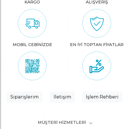
KARGO
ALIŞVERİŞ
MOBİL CEBİNİZDE
EN İYİ TOPTAN FİYATLAR
Siparişlerim
İletişim
İşlem Rehberi
MÜŞTERI HIZMETLERI