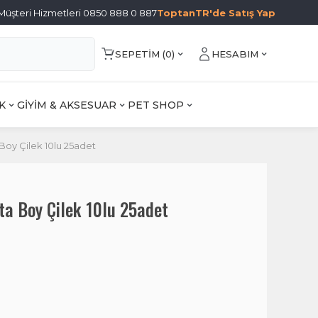
Müşteri Hizmetleri 0850 888 0 887
ToptanTR'de Satış Yap
SEPETIM (
0
)
HESABIM
K
GİYİM & AKSESUAR
PET SHOP
Boy Çilek 10lu 25adet
ta Boy Çilek 10lu 25adet