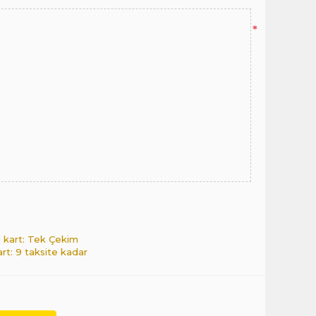
*
l kart: Tek Çekim
art: 9 taksite kadar