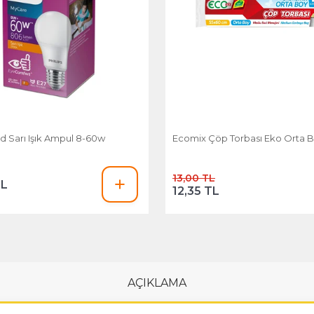
ed Sarı Işık Ampul 8-60w
Ecomix Çöp Torbası Eko Orta Boy
13,00 TL
TL
12,35 TL
AÇIKLAMA