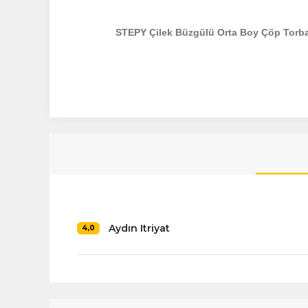
STEPY Çilek Büzgülü Orta Boy Çöp Torb
Aydın Itriyat
4,0