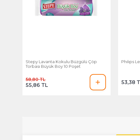
Stepy Lavanta Kokulu Büzgülü Çöp
Phılıps L
Torbası Büyük Boy 10 Poşet
58,80 TL
53,38 
55,86 TL