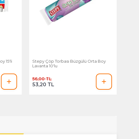
 15'li
Stepy Çöp Torbası Büzgülü Orta Boy
Lavanta 10'lu
56,00 TL
53,20 TL