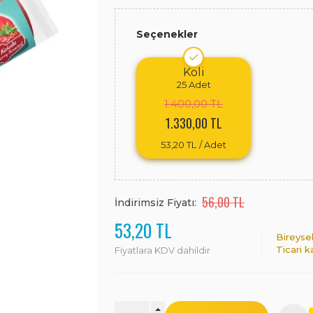
Seçenekler
Koli
25
Adet
1.400,00 TL
1.330,00 TL
53,20 TL
/ Adet
56,00 TL
İndirimsiz Fiyatı:
53,20 TL
Bireyse
Ticari k
Fiyatlara KDV dahildir