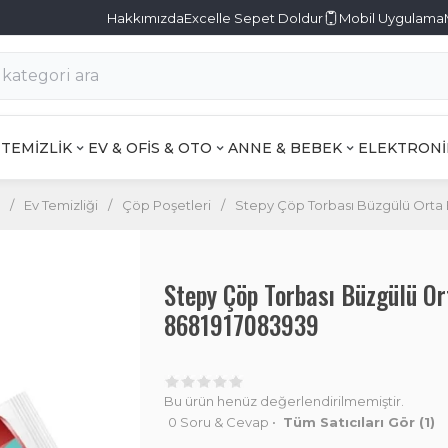
Hakkımızda
Excelle Sepet Doldur
Mobil Uygulama
TEMİZLİK
EV & OFİS & OTO
ANNE & BEBEK
ELEKTRONİ
/
Ev Temizliği
/
Çöp Poşetleri
/
Stepy Çöp Torbası Büzgülü Orta 
Stepy Çöp Torbası Büzgülü Or
8681917083939
Bu ürün henüz değerlendirilmemiştir.
0 Soru & Cevap
•
Tüm Satıcıları Gör
(1)