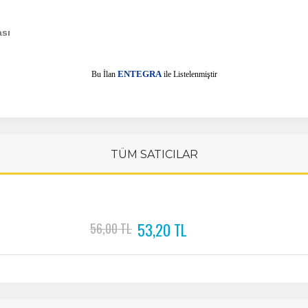
ası
E
Bu İlan
NTEGRA
ile Listelenmiştir
TÜM SATICILAR
53,20 TL
56,00 TL