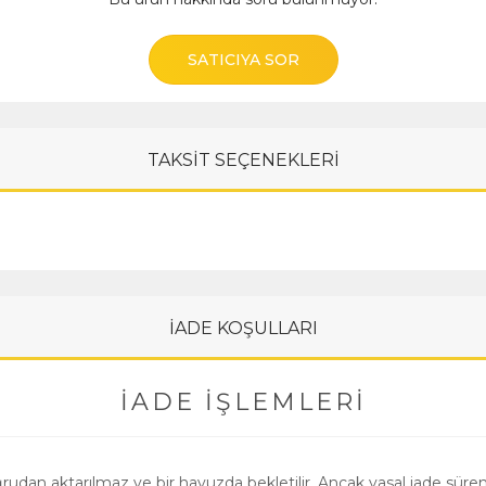
SATICIYA SOR
TAKSİT SEÇENEKLERİ
İADE KOŞULLARI
İADE İŞLEMLERI
oğrudan aktarılmaz ve bir havuzda bekletilir. Ancak yasal iade süre