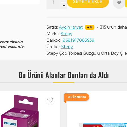
SEPETE EKLE
Satıcı:
Aydın Itriyat
•
315 ürün daha
4,0
Marka:
Stepy
Barkod:
8681917083939
 vermeksizin
rsel arasında
Üretici:
Stepy
Stepy Çöp Torbası Büzgülü Orta Boy Çile
Bu Ürünü Alanlar Bunları da Aldı
%5 İndirim