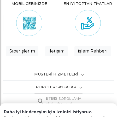
MOBİL CEBİNİZDE
EN İYİ TOPTAN FİYATLAR
Siparişlerim
İletişim
İşlem Rehberi
MÜŞTERI HIZMETLERI
POPÜLER SAYFALAR
ETBIS
SORGULAMA
SİCİL BİLGİLERİ
Daha iyi bir deneyim için izninizi istiyoruz.