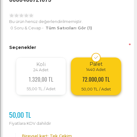
Bu ürün henüz değerlendirilmemiştir.
0 Soru & Cevap
•
Tüm Satıcıları Gör
(1)
*
Seçenekler
Palet
Koli
1440
Adet
24
Adet
72.000,00 TL
1.320,00 TL
55,00 TL
/ Adet
50,00 TL
/ Adet
50,00 TL
Fiyatlara KDV dahildir
Bireysel kart: Tek Çekim