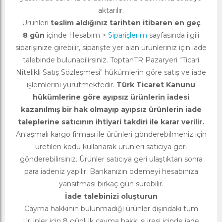
aktarılır.
Ürünleri
teslim aldığınız tarihten itibaren en geç
8 gün
içinde Hesabım >
Siparişlerim
sayfasında ilgili
siparişinize girebilir, siparişte yer alan ürünleriniz için iade
talebinde bulunabilirsiniz. ToptanTR Pazaryeri "Ticari
Nitelikli Satış Sözleşmesi" hükümlerin göre satış ve iade
işlemlerini yürütmektedir.
Türk Ticaret Kanunu
hükümlerine göre ayıpsız ürünlerin iadesi
kazanılmış bir hak olmayıp ayıpsız ürünlerin iade
taleplerine satıcının ihtiyari takdiri ile karar verilir.
Anlaşmalı kargo firması ile ürünleri gönderebilmeniz için
üretilen kodu kullanarak ürünleri satıcıya geri
gönderebilirsiniz. Ürünler satıcıya geri ulaştıktan sonra
para iadeniz yapılır. Bankanızın ödemeyi hesabınıza
yansıtması birkaç gün sürebilir.
İade talebinizi oluşturun
Cayma hakkının bulunmadığı ürünler dışındaki tüm
ürünler için 8 günlük cayma hakkı süresi içinde iade