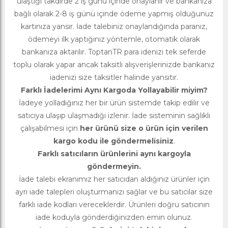
ulaştığı takdirde 2 iş günü içinde onaylanır ve bankanıza
bağlı olarak 2-8 iş günü içinde ödeme yapmış olduğunuz
kartınıza yansır. İade talebiniz onaylandığında paranız,
ödemeyi ilk yaptığınız yöntemle, otomatik olarak
bankanıza aktarılır. ToptanTR para idenizi tek seferde
toplu olarak yapar ancak taksitli alışverişlerinizde bankanız
iadenizi size taksitler halinde yansıtır.
Farklı İadelerimi Aynı Kargoda Yollayabilir miyim?
İadeye yolladığınız her bir ürün sistemde takip edilir ve
satıcıya ulaşıp ulaşmadığı izlenir. İade sisteminin sağlıklı
çalışabilmesi için
her ürünü size o ürün için verilen
kargo kodu ile göndermelisiniz
.
Farklı satıcıların ürünlerini aynı kargoyla
göndermeyin.
İade talebi ekranımız her satıcıdan aldığınız ürünler için
ayrı iade talepleri oluşturmanızı sağlar ve bu satıcılar size
farklı iade kodları vereceklerdir. Ürünleri doğru satıcının
iade koduyla gönderdiğinizden emin olunuz.