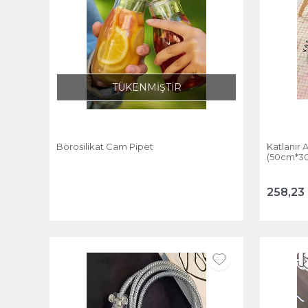
TÜKENMİŞTİR
Borosilikat Cam Pipet
Katlanır 
(50cm*30c
258,23