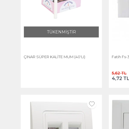
TÜKENMİŞTİR
ÇINAR SÜPER KALİTE MUM (40'LI)
Fatih Fs-
5,62 TL
4,72 T