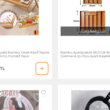
TÜKENMİŞTİR
Ayaklı Bambu Yatak Keyif Tepsisi
Bambu Ayarlanabilir (BÜYÜK B
m), Portatif Tepsi
Çekmece Içi Ölçü Ayarlı Kaşıklı
Bölmeli, Organizer
 TL