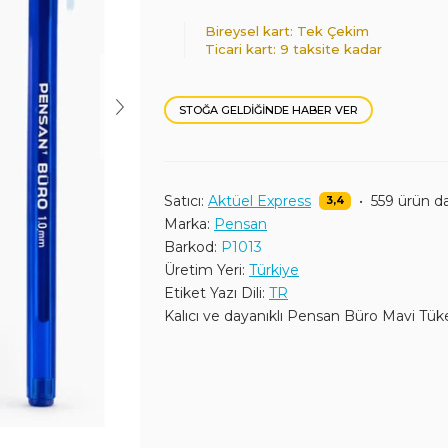
Bireysel kart: Tek Çekim
Ticari kart: 9 taksite kadar
STOĞA GELDIĞINDE HABER VER
Satıcı:
Aktüel Express
•
559 ürün d
3,4
Marka:
Pensan
Barkod:
P1013
Üretim Yeri:
Türkiye
Etiket Yazı Dili:
TR
Kalıcı ve dayanıklı Pensan Büro Mavi Tü