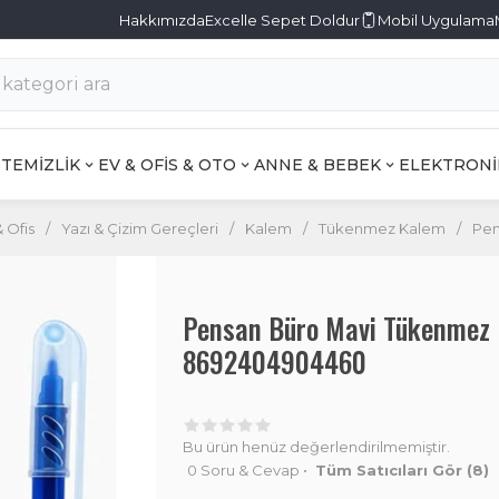
Hakkımızda
Excelle Sepet Doldur
Mobil Uygulama
TEMİZLİK
EV & OFİS & OTO
ANNE & BEBEK
ELEKTRONİ
& Ofis
/
Yazı & Çizim Gereçleri
/
Kalem
/
Tükenmez Kalem
/
Pen
Pensan Büro Mavi Tükenmez
8692404904460
Bu ürün henüz değerlendirilmemiştir.
0 Soru & Cevap
•
Tüm Satıcıları Gör
(8)