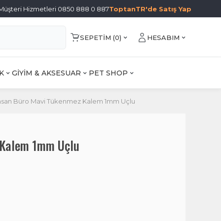
Müşteri Hizmetleri 0850 888 0 887
ToptanTR'de Satış Yap
SEPETIM (
0
)
HESABIM
K
GİYİM & AKSESUAR
PET SHOP
san Büro Mavi Tükenmez Kalem 1mm Uçlu
 Kalem 1mm Uçlu