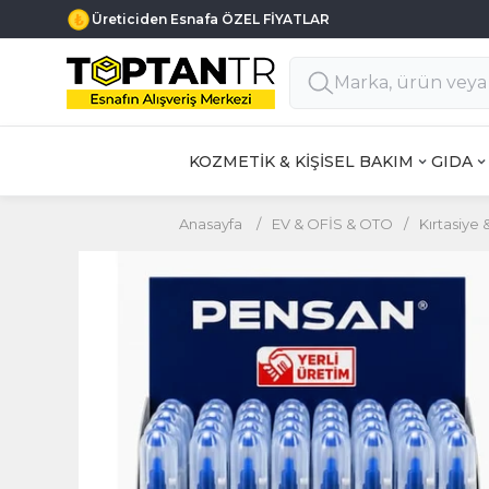
Haftanın 7 Günü MÜŞTERİ DESTEK
KOZMETİK & KİŞİSEL BAKIM
GIDA
Anasayfa
/
EV & OFİS & OTO
/
Kırtasiye 