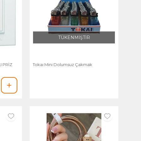
TÜKENMİŞTİR
I PRİZ
Tokaı Mini Dolumsuz Çakmak