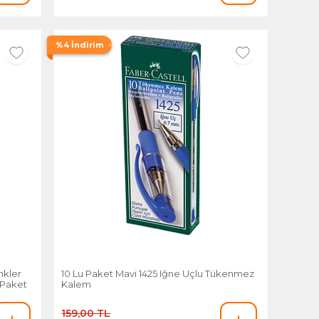
%4 İndirim
nkler
10 Lu Paket Mavi 1425 Iğne Uçlu Tükenmez
 Paket
Kalem
159,00 TL