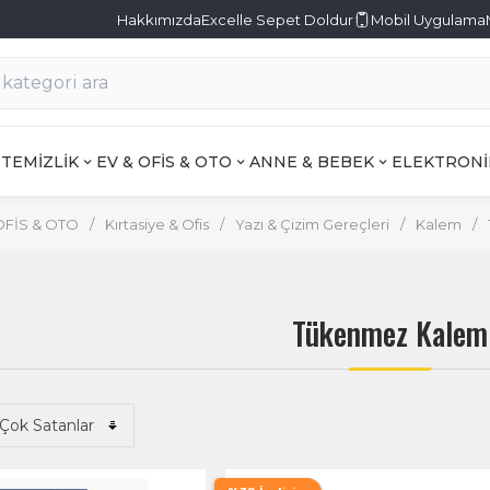
Hakkımızda
Excelle Sepet Doldur
Mobil Uygulama
TEMİZLİK
EV & OFİS & OTO
ANNE & BEBEK
ELEKTRONİ
OFİS & OTO
/
Kırtasiye & Ofis
/
Yazı & Çizim Gereçleri
/
Kalem
/
Tükenmez Kalem