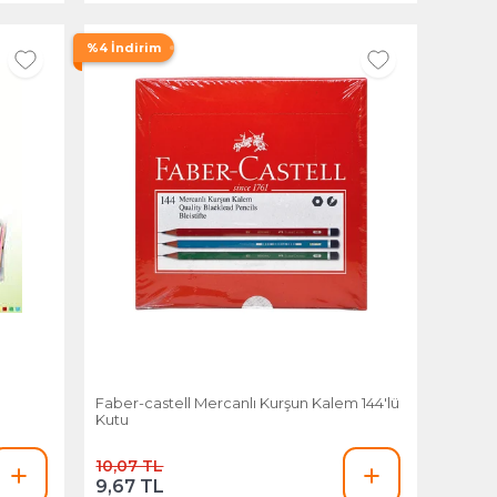
%4 İndirim
Faber-castell Mercanlı Kurşun Kalem 144'lü
Kutu
10,07 TL
9,67 TL