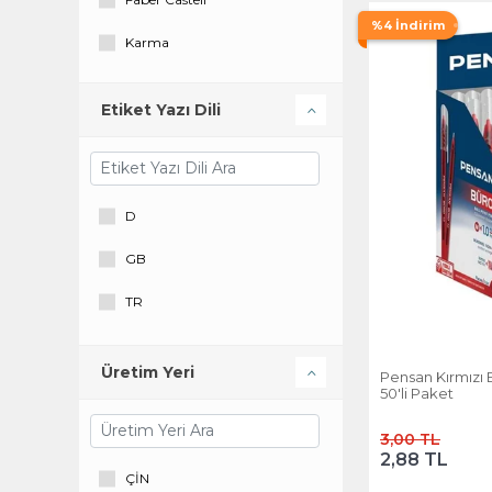
Pensan
%4 İndirim
Karma
Trix
P&G
Uni-Ball
Etiket Yazı Dili
Pensan
Şahin Kırtasiye
Trix
D
GB
TR
Üretim Yeri
Pensan Kırmızı
50'li Paket
3,00 TL
2,88 TL
ÇİN