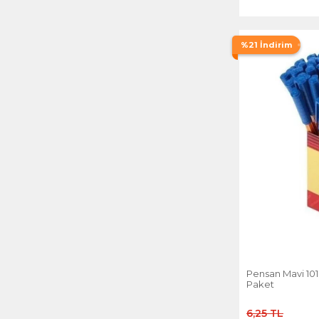
%21 İndirim
Pensan Mavi 10
Paket
6,25 TL