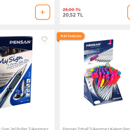
25,00 TL
20,52 TL
%21 İndirim
 Sign Jel Roller Tükenmez
Pensan Trıball Tükenmez Kalem Renkl