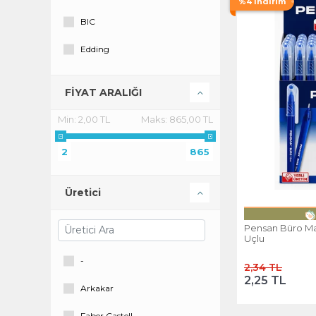
%4 İndirim
BIC
Edding
Faber Castell
FİYAT ARALIĞI
Faber-Castell
Min:
2,00 TL
Maks:
865,00 TL
Fatih
2
865
Hagiki
İnura Global
Üretici
Kale
Pensan Büro M
Uçlu
Mikro
-
2,34 TL
Pelikan
2,25 TL
Arkakar
Pensan
Faber Castell