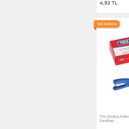
4,92 TL
%6 İndirim
Trix Zımba Makin
Renkler