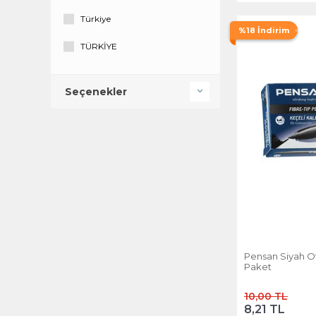
Türkiye
%18 İndirim
TÜRKİYE
Seçenekler
Pensan Siyah Ofi
Paket
10,00 TL
8,21 TL