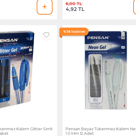
6,00 TL
4,92 TL
%18 İndirim
kenmez Kalem Glitter Simli
Pensan Beyaz Tükenmez Kalem Neo
Paket
1.0 Mm 12 Adet