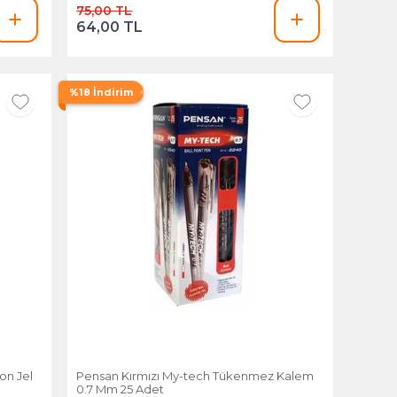
75,00 TL
64,00 TL
%18 İndirim
n Jel
Pensan Kırmızı My-tech Tükenmez Kalem
0.7 Mm 25 Adet