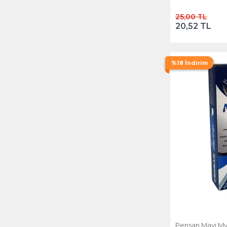
25,00 TL
20,52 TL
%18 İndirim
Pensan Mavi My