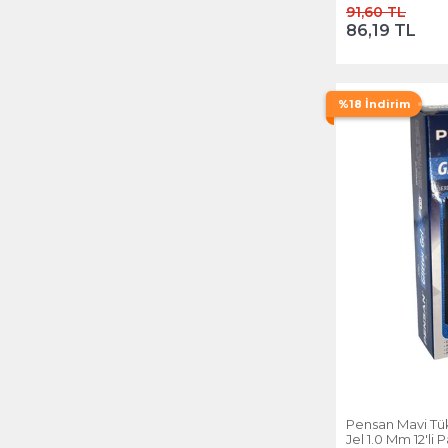
91,60 TL
86,19 TL
%18 İndirim
Pensan Mavi Tü
Jel 1.0 Mm 12'li 