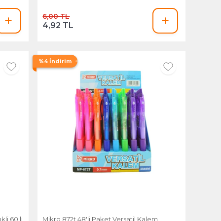
6,00 TL
4,92 TL
%4 İndirim
i 60'lı
Mikro 872t 48'li Paket Versatil Kalem