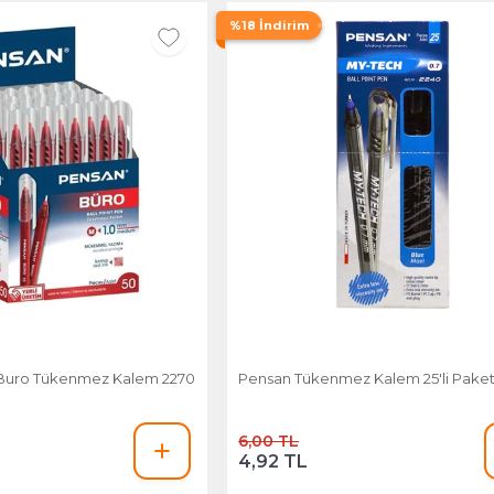
%18 İndirim
 Buro Tükenmez Kalem 2270
Pensan Tükenmez Kalem 25'li Paket
6,00 TL
4,92 TL