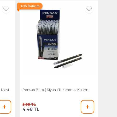
%25 İndirim
 Mavi
Pensan Büro ( Siyah ) Tükenmez Kalem
5,99 TL
4,48 TL