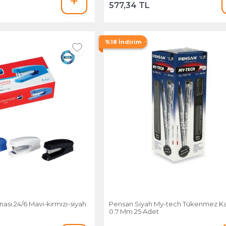
577,34 TL
%18 İndirim
ası 24/6 Mavi-kırmızı-siyah
Pensan Siyah My-tech Tükenmez K
0.7 Mm 25 Adet