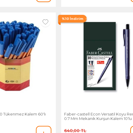
%10 İndirim
10 Tükenmez Kalem 60'lı
Faber-castell Econ Versatil Koyu Re
0.7 Mm Mekanik Kurşun Kalem 10'lu
640,00 TL