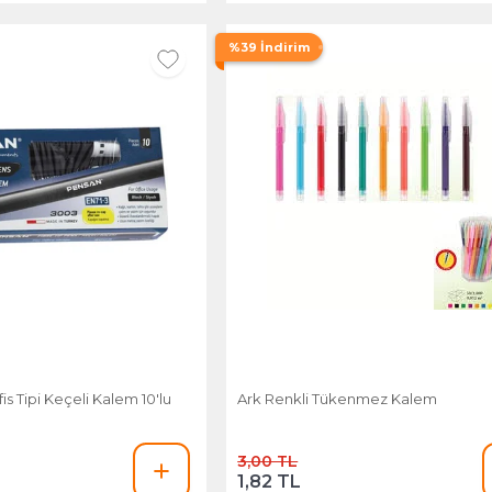
%39 İndirim
s Tipi Keçeli Kalem 10'lu
Ark Renkli Tükenmez Kalem
3,00 TL
1,82 TL