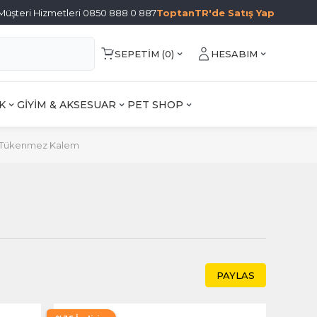
Müşteri Hizmetleri 0850 888 0 887
ToptanTR'de Satış Yap
SEPETIM (
0
)
HESABIM
K
GİYİM & AKSESUAR
PET SHOP
Tükenmez Kalem
PAYLAS