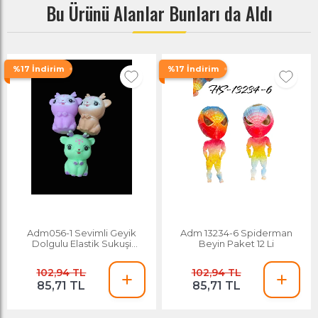
Bu Ürünü Alanlar Bunları da Aldı
%17 İndirim
%17 İndirim
Adm056-1 Sevimli Geyik
Adm 13234-6 Spiderman
Dolgulu Elastik Sukuşi
Beyin Paket 12 Li
(squishy)
102,94 TL
102,94 TL
85,71 TL
85,71 TL