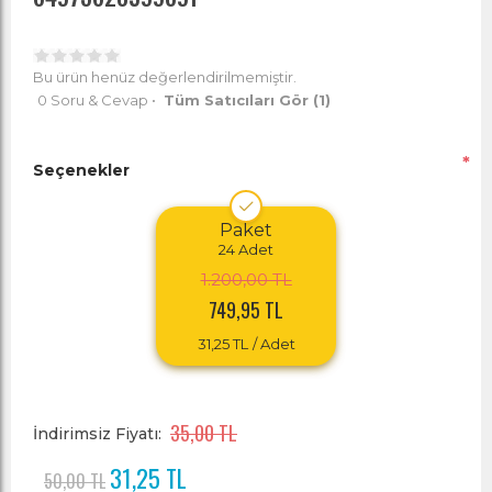
Bu ürün henüz değerlendirilmemiştir.
0 Soru & Cevap
•
Tüm Satıcıları Gör
(1)
*
Seçenekler
Paket
24
Adet
1.200,00 TL
749,95 TL
31,25 TL
/ Adet
35,00 TL
İndirimsiz Fiyatı:
31,25 TL
50,00 TL