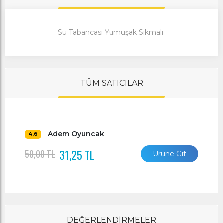
Su Tabancası Yumuşak Sıkmalı
TÜM SATICILAR
Adem Oyuncak
4,6
31,25 TL
50,00 TL
Ürüne Git
DEĞERLENDİRMELER