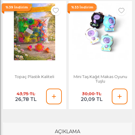
%39 İndirim
%33 İndirim
Topaç Plastik Kaliteli
Mini Taş Kağıt Makas Oyunu
Tuşlu
43,75 TL
30,00 TL
26,78 TL
20,09 TL
AÇIKLAMA