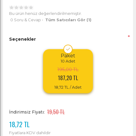
Bu ürün henüz değerlendirilmemiştir.
0 Soru & Cevap
•
Tüm Satıcıları Gör
(1)
*
Seçenekler
Paket
10
Adet
195,00 TL
187,20 TL
18,72 TL
/ Adet
19,50 TL
İndirimsiz Fiyatı:
18,72 TL
Fiyatlara KDV dahildir