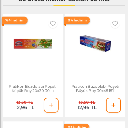
%4 İndirim
%4 İndirim
Pratikon Buzdolabı Poşeti
Pratikon Buzdolabı Poşeti
Küçük Boy 20x30 30'lu
Büyük Boy 30x45 15'li
13,50 TL
13,50 TL
12,96 TL
12,96 TL
%5 İndirim