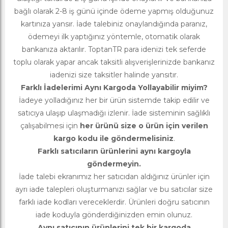
bağlı olarak 2-8 iş günü içinde ödeme yapmış olduğunuz
kartınıza yansır. İade talebiniz onaylandığında paranız,
ödemeyi ilk yaptığınız yöntemle, otomatik olarak
bankanıza aktarılır. ToptanTR para idenizi tek seferde
toplu olarak yapar ancak taksitli alışverişlerinizde bankanız
iadenizi size taksitler halinde yansıtır.
Farklı İadelerimi Aynı Kargoda Yollayabilir miyim?
İadeye yolladığınız her bir ürün sistemde takip edilir ve
satıcıya ulaşıp ulaşmadığı izlenir. İade sisteminin sağlıklı
çalışabilmesi için
her ürünü size o ürün için verilen
kargo kodu ile göndermelisiniz
.
Farklı satıcıların ürünlerini aynı kargoyla
göndermeyin.
İade talebi ekranımız her satıcıdan aldığınız ürünler için
ayrı iade talepleri oluşturmanızı sağlar ve bu satıcılar size
farklı iade kodları vereceklerdir. Ürünleri doğru satıcının
iade koduyla gönderdiğinizden emin olunuz.
Aynı satıcının ürünlerini tek bir kargoda