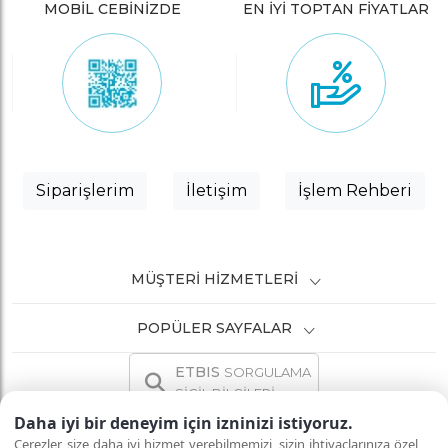
MOBİL CEBİNİZDE
EN İYİ TOPTAN FİYATLAR
Siparişlerim
İletişim
İşlem Rehberi
MÜŞTERI HIZMETLERI
POPÜLER SAYFALAR
ETBIS
SORGULAMA
SİCİL BİLGİLERİ
Daha iyi bir deneyim için izninizi istiyoruz.
Çerezler, size daha iyi hizmet verebilmemizi, sizin ihtiyaçlarınıza özel