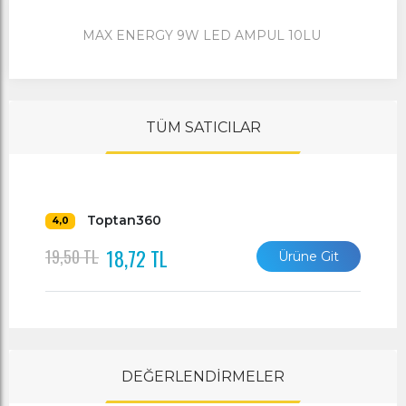
MAX ENERGY 9W LED AMPUL 10LU
TÜM SATICILAR
Toptan360
4,0
18,72 TL
19,50 TL
Ürüne Git
DEĞERLENDİRMELER