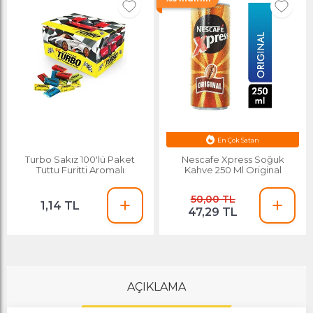
En Çok Satan
Turbo Sakız 100'lü Paket
Nescafe Xpress Soğuk
Tuttu Furitti Aromalı
Kahve 250 Ml Original
50,00 TL
1,14 TL
47,29 TL
AÇIKLAMA