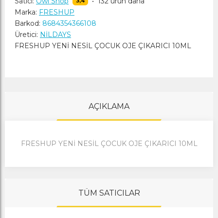
Satıcı:
Owl Shop
•
132 ürün daha
3,4
Marka:
FRESHUP
Barkod:
8684354366108
Üretici:
NİLDAYS
FRESHUP YENİ NESİL ÇOCUK OJE ÇIKARICI 10ML
AÇIKLAMA
FRESHUP YENİ NESİL ÇOCUK OJE ÇIKARICI 10ML
TÜM SATICILAR