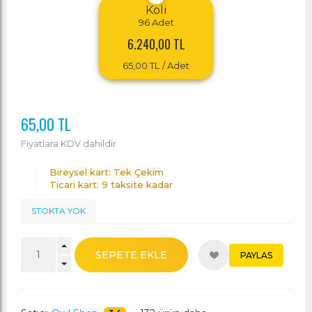
Koli
96
Adet
6.240,00 TL
65,00 TL
/ Adet
65,00 TL
Fiyatlara KDV dahildir
Bireysel kart: Tek Çekim
Ticari kart: 9 taksite kadar
STOKTA YOK
SEPETE EKLE
PAYLAS