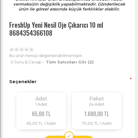
vermeksizin değişiklik yapabilmektedir. Gönderilecek
ürün ile görsel arasında küçük farklılıklar olabilir.
FreshUp Yeni Nesil Oje Çıkarıcı 10 ml
8684354366108
Bu ürün henüz değerlendirilmemiştir.
0 Soru & Cevap
•
Tüm Satıcıları Gör
(2)
*
Seçenekler
Adet
Paket
1
Adet
24
Adet
65,00 TL
1.680,00 TL
65,00 TL
/ Adet
70,00 TL
/ Adet