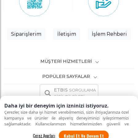
Siparişlerim
İletişim
İşlem Rehberi
MÜŞTERI HIZMETLERI
POPÜLER SAYFALAR
ETBIS
SORGULAMA
SİCİL BİLGİLERİ
Daha iyi bir deneyim için izninizi istiyoruz.
Çerezler, size daha iyi hizmet verebilmemizi, sizin ihtiyaçlarınıza özel
kampanya ve ürünler ile alışveriş deneyiminizi iyileştirmemizi
sağlamaktadır. Kullanıcılarımızın hizmetlerimizden güvenli ve
İNTERNETTE GÜVENLİ ALIŞVERİŞ
Tüm hakları saklıdır.
eksiksiz şekilde faydalanmalarını sağlamak amacıyla sitemizi
Kabul Et Ve Devam Et
kullanan kişilerin gizliliğini korumayı önemsiyoruz. "Kabul Et"