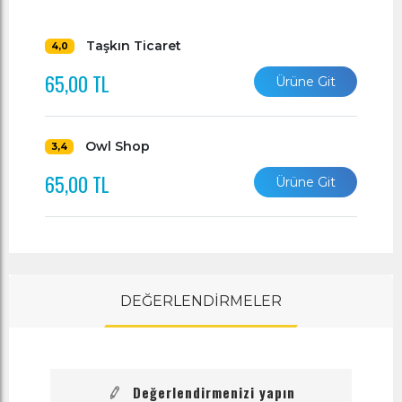
Taşkın Ticaret
4,0
65,00 TL
Ürüne Git
Owl Shop
3,4
65,00 TL
Ürüne Git
DEĞERLENDİRMELER
Değerlendirmenizi yapın