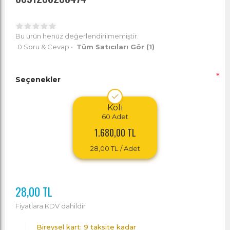
Bu ürün henüz değerlendirilmemiştir.
0 Soru & Cevap
•
Tüm Satıcıları Gör
(1)
*
Seçenekler
Koli
60
Adet
1.680,00 TL
28,00 TL
/ Adet
28,00 TL
Fiyatlara KDV dahildir
Bireysel kart: 9 taksite kadar