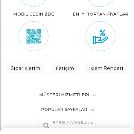
MOBİL CEBİNİZDE
EN İYİ TOPTAN FİYATLAR
Siparişlerim
İletişim
İşlem Rehberi
MÜŞTERI HIZMETLERI
POPÜLER SAYFALAR
ETBIS
SORGULAMA
SİCİL BİLGİLERİ