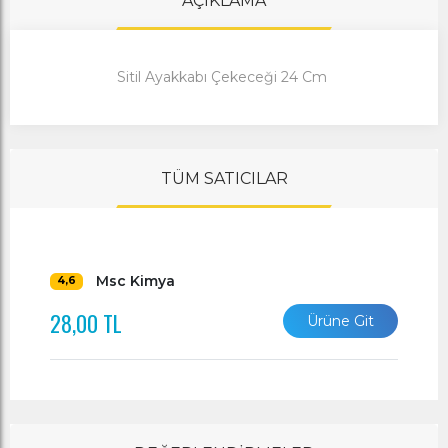
AÇIKLAMA
Sitil Ayakkabı Çekeceği 24 Cm
TÜM SATICILAR
Msc Kimya
4,6
28,00 TL
Ürüne Git