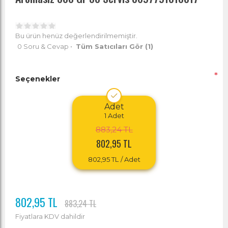
Bu ürün henüz değerlendirilmemiştir.
0 Soru & Cevap
•
Tüm Satıcıları Gör
(1)
*
Seçenekler
Adet
1
Adet
883,24 TL
802,95 TL
802,95 TL
/ Adet
802,95 TL
883,24 TL
Fiyatlara KDV dahildir