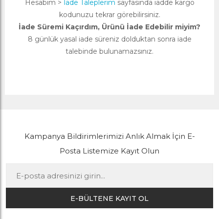
Hesabım >
İade Taleplerim
sayfasında iadde kargo
kodunuzu tekrar görebilirsiniz.
İade Süremi Kaçırdım, Ürünü İade Edebilir miyim?
8 günlük yasal iade süreniz dolduktan sonra iade
talebinde bulunamazsınız.
Kampanya Bildirimlerimizi Anlık Almak İçin E-
Posta Listemize Kayıt Olun
E-BÜLTENE KAYIT OL