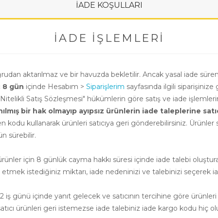
İADE KOŞULLARI
İADE İŞLEMLERI
oğrudan aktarılmaz ve bir havuzda bekletilir. Ancak yasal iade süre
ç 8 gün
içinde Hesabım >
Siparişlerim
sayfasında ilgili siparişinize 
i Nitelikli Satış Sözleşmesi" hükümlerin göre satış ve iade işlemle
ış bir hak olmayıp ayıpsız ürünlerin iade taleplerine satıcının
n kodu kullanarak ürünleri satıcıya geri gönderebilirsiniz. Ürünler sa
 sürebilir.
nler için 8 günlük cayma hakkı süresi içinde iade talebi oluşturab
e etmek istediğiniz miktarı, iade nedeninizi ve talebinizi seçerek ia
 iş günü içinde yanıt gelecek ve satıcının tercihine göre ürünleri
cı ürünleri geri istemezse iade talebiniz iade kargo kodu hiç ol