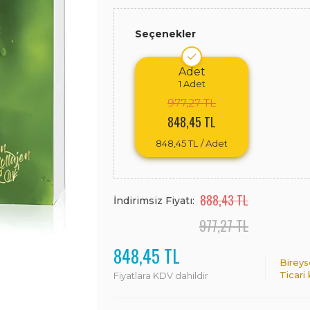
Seçenekler
Adet
1
Adet
977,27 TL
848,45 TL
848,45 TL
/ Adet
888,43 TL
İndirimsiz Fiyatı:
977,27 TL
848,45 TL
Bireys
Ticari
Fiyatlara KDV dahildir