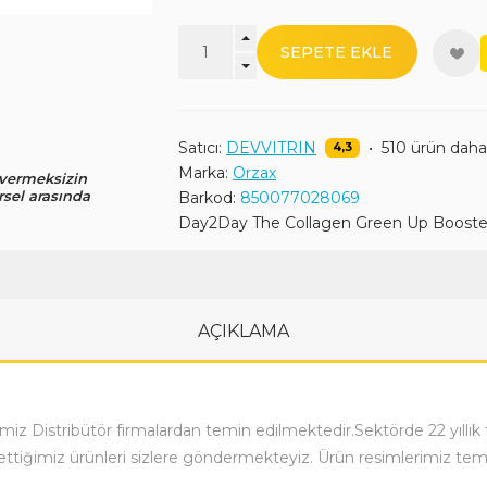
SEPETE EKLE
Satıcı:
DEVVITRIN
•
510 ürün daha
4,3
Marka:
Orzax
 vermeksizin
rsel arasında
Barkod:
850077028069
Day2Day The Collagen Green Up Booste
AÇIKLAMA
imiz Distribütör firmalardan temin edilmektedir.Sektörde 22 yıllı
tiğimiz ürünleri sizlere göndermekteyiz. Ürün resimlerimiz temsi