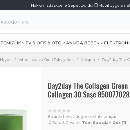
Hakkımızda
Excelle Sepet Doldur
Mobil Uygulama
TEMİZLİK
EV & OFİS & OTO
ANNE & BEBEK
ELEKTRONİ
 Hijyen
/
Vitaminler ve Gıda Takviyeleri
/
Kolajen
/
Day2day The C
Day2day The Collagen Green
Collagen 30 Saşe 85007702
Bu ürün henüz değerlendirilmemiştir.
0 Soru & Cevap
•
Tüm Satıcıları Gör
(1)