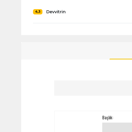
Devvitrin
4,3
Başlık: