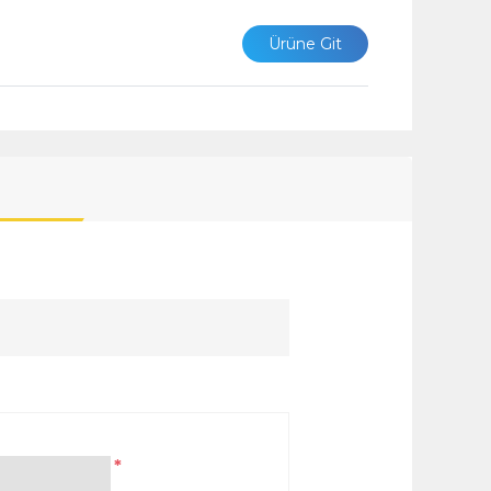
Ürüne Git
*