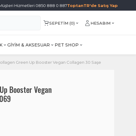
Müşteri Hizmetleri 0850 888 0 887
ToptanTR'de Satış Yap
SEPETIM (
0
)
HESABIM
K
GİYİM & AKSESUAR
PET SHOP
ollagen Green Up Booster Vegan Collagen 30 Saşe
 Up Booster Vegan
8069