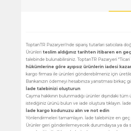
ToptanTR Pazaryeri’nde sipariş tutarları satıcılara d
Ürünleri
teslim aldığınız tarihten itibaren en ge
talebinde bulunabilirsiniz. ToptanTR Pazaryeri "Ticar
hükümlerine göre ayıpsız ürünlerin iadesi kazanılm
kargo firması ile ürünleri gönderebilmeniz için üretile
Bankanızın ödemeyi hesabınıza yansıtması birkaç gün
İade talebinizi oluşturun
Cayma hakkının bulunmadığı ürünler dışındaki tüm ürü
istediğiniz ürünü bulun ve iade oluştura tıklayın. İad
İade kargo kodunuzu alın ve not edin
Yönlendirmeleri tamamlayın. İade talebinize en geç 2
Ürünler geri gönderilemeyecek durumdaysa ya da satı