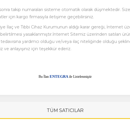
 sonra takip numaraları sisteme otomatik olarak düşmektedir. Size
ler için kargo firmasıyla iletişime geçebilirsiniz.
iye İlaç ve Tıbbi Cihaz Kurumunun aldığı karar gereği, İnternet üzer
lirtilmesi yasaklanmıştır.İnternet Sitemiz üzerinden satılan ürünler
da tedavısına yardımcı olduğu ve/veya ilaç niteliğinde olduğu şekl
z ve anlayışınız için teşekkür ederiz.
E
Bu İlan
NTEGRA
ile Listelenmiştir
TÜM SATICILAR