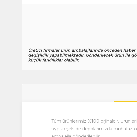
Üretici firmalar ürün ambalajlarında önceden haber
değişiklik yapabilmektedir. Gönderilecek ürün ile gö
küçük farklılıklar olabilir.
Tüm ürünlerimiz %100 orjinaldir. Ürünler
uygun şekilde depolarımızda muhafaza et
ambalajla gönderilebilir.