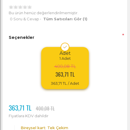
Bu ürün henüz değerlendirilmemiştir.
0 Soru & Cevap
•
Tüm Satıcıları Gör
(1)
*
Seçenekler
Adet
1
Adet
400,08 TL
363,71 TL
363,71 TL
/ Adet
363,71 TL
400,08 TL
Fiyatlara KDV dahildir
Bireysel kart: Tek Çekim