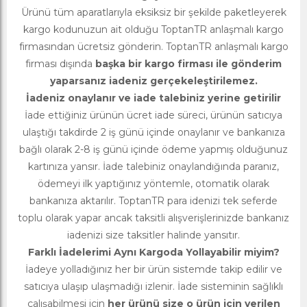
Ürünü tüm aparatlarıyla eksiksiz bir şekilde paketleyerek
kargo kodunuzun ait olduğu ToptanTR anlaşmalı kargo
firmasından ücretsiz gönderin. ToptanTR anlaşmalı kargo
firması dışında
başka bir kargo firması ile gönderim
yaparsanız iadeniz gerçekeleştirilemez.
İadeniz onaylanır ve iade talebiniz yerine getirilir
İade ettiğiniz ürünün ücret iade süreci, ürünün satıcıya
ulaştığı takdirde 2 iş günü içinde onaylanır ve bankanıza
bağlı olarak 2-8 iş günü içinde ödeme yapmış olduğunuz
kartınıza yansır. İade talebiniz onaylandığında paranız,
ödemeyi ilk yaptığınız yöntemle, otomatik olarak
bankanıza aktarılır. ToptanTR para idenizi tek seferde
toplu olarak yapar ancak taksitli alışverişlerinizde bankanız
iadenizi size taksitler halinde yansıtır.
Farklı İadelerimi Aynı Kargoda Yollayabilir miyim?
İadeye yolladığınız her bir ürün sistemde takip edilir ve
satıcıya ulaşıp ulaşmadığı izlenir. İade sisteminin sağlıklı
çalışabilmesi için
her ürünü size o ürün için verilen