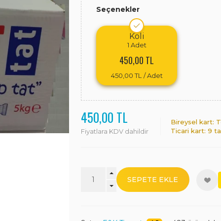
Seçenekler
Koli
1
Adet
450,00 TL
450,00 TL
/ Adet
450,00 TL
Bireysel kart:
Ticari kart: 9 t
Fiyatlara KDV dahildir
SEPETE EKLE