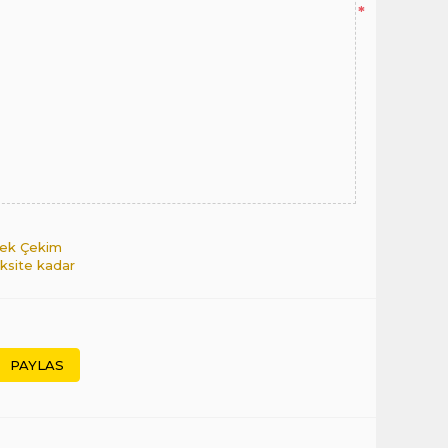
*
 Tek Çekim
aksite kadar
PAYLAS