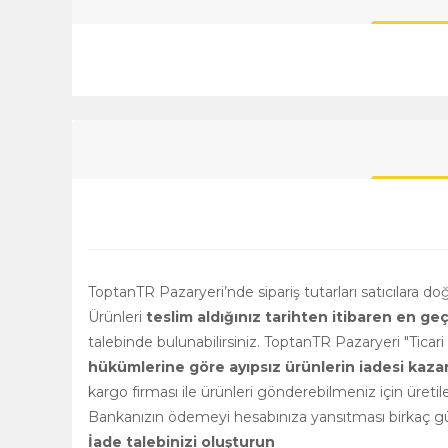
ToptanTR Pazaryeri’nde sipariş tutarları satıcılara d
Ürünleri
teslim aldığınız tarihten itibaren en ge
talebinde bulunabilirsiniz. ToptanTR Pazaryeri "Ticar
hükümlerine göre ayıpsız ürünlerin iadesi kazanılm
kargo firması ile ürünleri gönderebilmeniz için üretile
Bankanızın ödemeyi hesabınıza yansıtması birkaç gün
İade talebinizi oluşturun