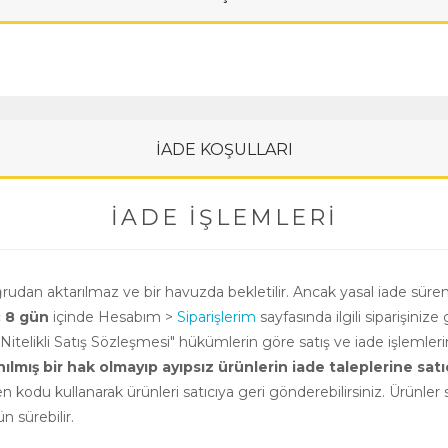
İADE KOŞULLARI
İADE İŞLEMLERI
oğrudan aktarılmaz ve bir havuzda bekletilir. Ancak yasal iade süre
ç 8 gün
içinde Hesabım >
Siparişlerim
sayfasında ilgili siparişinize 
i Nitelikli Satış Sözleşmesi" hükümlerin göre satış ve iade işlemle
ış bir hak olmayıp ayıpsız ürünlerin iade taleplerine satıcının
n kodu kullanarak ürünleri satıcıya geri gönderebilirsiniz. Ürünler sa
 sürebilir.