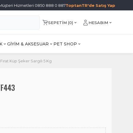
Müşteri Hizmetleri 0850 888 0 887
ToptanTR'de Satış Yap
SEPETIM (
0
)
HESABIM
K
GİYİM & AKSESUAR
PET SHOP
Fırat Küp Şeker Sargılı 5 Kg
 FF443