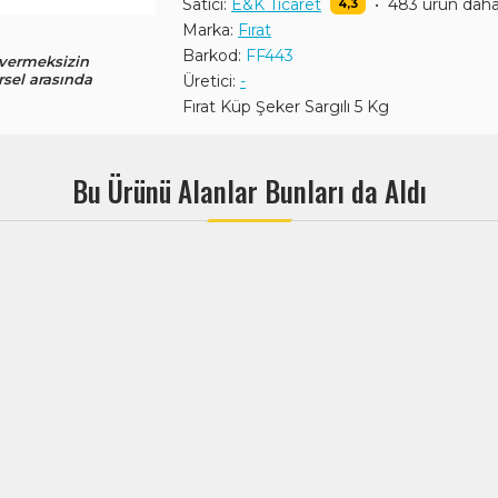
Satıcı:
E&K Ticaret
•
483 ürün dah
4,3
Marka:
Fırat
Barkod:
FF443
 vermeksizin
rsel arasında
Üretici:
-
Fırat Küp Şeker Sargılı 5 Kg
Bu Ürünü Alanlar Bunları da Aldı