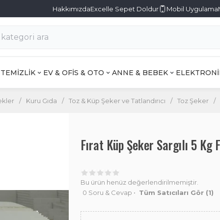
Hakkımızda
Excelle Sepet Doldur
Mobil Uygulama
TEMİZLİK
EV & OFİS & OTO
ANNE & BEBEK
ELEKTRONİ
ekler
/
Kuru Gıda
/
Toz & Küp Şeker ve Tatlandırıcı
/
Toz Şeker
/
Fırat Küp Şeker Sargılı 5 Kg
Bu ürün henüz değerlendirilmemiştir.
0 Soru & Cevap
•
Tüm Satıcıları Gör
(1)