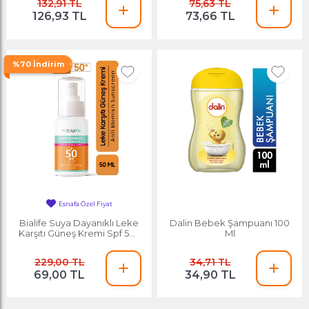
132,91 TL
75,63 TL
126,93 TL
73,66 TL
%70 İndirim
Esnafa Özel Fiyat
Avantajlı Fiyat
Bialife Suya Dayanıklı Leke
Dalin Bebek Şampuanı 100
Karşıtı Güneş Kremi Spf 50+
Ml
50 Ml
229,00 TL
34,71 TL
69,00 TL
34,90 TL