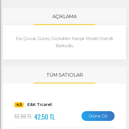
AÇIKLAMA
Era Çocuk Güneş Gözlükleri Karışık Model Standlı
Barkodlu
TÜM SATICILAR
E&K Ticaret
4,3
42,50 TL
62,50 TL
Ürüne Git