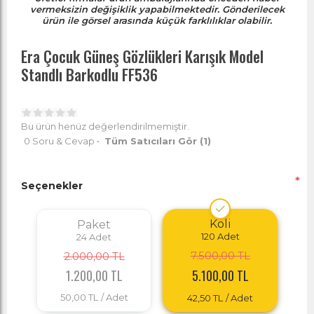
vermeksizin değişiklik yapabilmektedir. Gönderilecek
ürün ile görsel arasında küçük farklılıklar olabilir.
Era Çocuk Güneş Gözlükleri Karışık Model
Standlı Barkodlu FF536
Bu ürün henüz değerlendirilmemiştir.
0 Soru & Cevap
•
Tüm Satıcıları Gör
(1)
*
Seçenekler
Koli
Paket
120
Adet
24
Adet
7.500,00 TL
2.000,00 TL
1.200,00 TL
5.100,00 TL
50,00 TL
/ Adet
42,50 TL
/ Adet