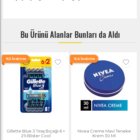
Bu Ürünü Alanlar Bunları da Aldı
%5 İndirim
%4 İndirim
Gillette Blue 3 Tıraş Bıçağı 6 +
Nivea Creme Mavi Teneke
2'li Blister Cool
Krem 30 Ml