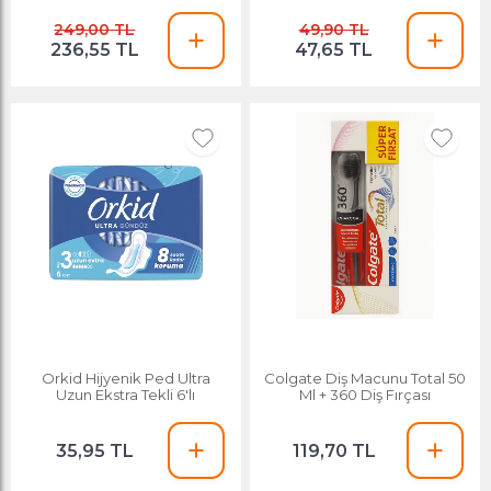
249,00 TL
49,90 TL
236,55 TL
47,65 TL
Orkid Hijyenik Ped Ultra
Colgate Diş Macunu Total 50
Uzun Ekstra Tekli 6'lı
Ml + 360 Diş Fırçası
35,95 TL
119,70 TL