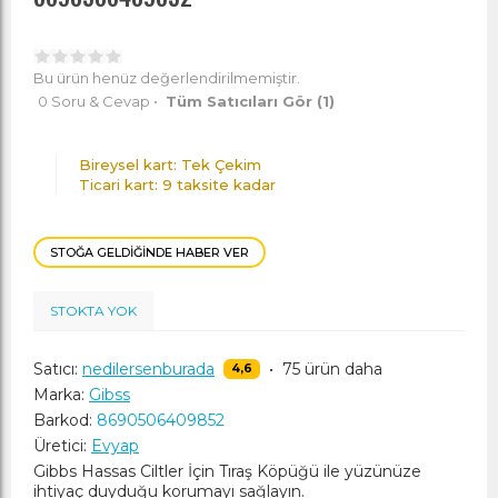
Bu ürün henüz değerlendirilmemiştir.
0 Soru & Cevap
•
Tüm Satıcıları Gör
(1)
Bireysel kart: Tek Çekim
Ticari kart: 9 taksite kadar
STOĞA GELDIĞINDE HABER VER
STOKTA YOK
Satıcı:
nedilersenburada
•
75 ürün daha
4,6
Marka:
Gibss
Barkod:
8690506409852
Üretici:
Evyap
Gibbs Hassas Ciltler İçin Tıraş Köpüğü ile yüzünüze
ihtiyaç duyduğu korumayı sağlayın.