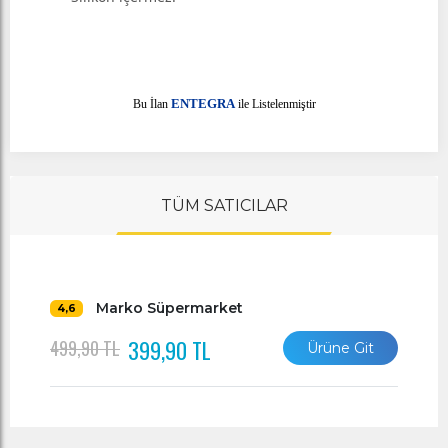
E
Bu İlan
NTEGRA
ile Listelenmiştir
TÜM SATICILAR
Marko Süpermarket
4,6
399,90 TL
499,90 TL
Ürüne Git