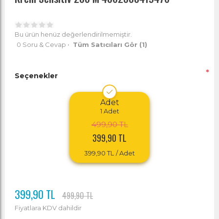
Bu ürün henüz değerlendirilmemiştir.
0 Soru & Cevap
•
Tüm Satıcıları Gör
(1)
*
Seçenekler
Adet
1
Adet
499,90 TL
399,90 TL
399,90 TL
/ Adet
399,90 TL
499,90 TL
Fiyatlara KDV dahildir