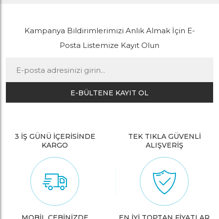
Kampanya Bildirimlerimizi Anlık Almak İçin E-
Posta Listemize Kayıt Olun
E-BÜLTENE KAYIT OL
3 İŞ GÜNÜ İÇERİSİNDE
TEK TIKLA GÜVENLİ
KARGO
ALIŞVERİŞ
MOBİL CEBİNİZDE
EN İYİ TOPTAN FİYATLAR