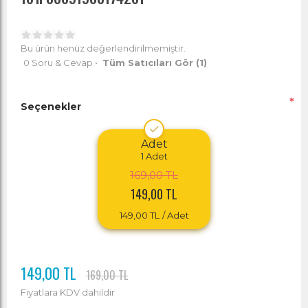
Bu ürün henüz değerlendirilmemiştir.
0 Soru & Cevap
•
Tüm Satıcıları Gör
(1)
*
Seçenekler
Adet
1
Adet
169,00 TL
149,00 TL
149,00 TL
/ Adet
149,00 TL
169,00 TL
Fiyatlara KDV dahildir