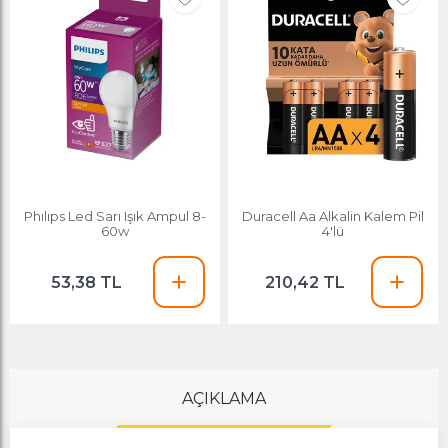
Phılıps Led Sarı Işık Ampul 8-
Duracell Aa Alkalin Kalem Pil
60w
4'lü
53,38 TL
210,42 TL
AÇIKLAMA