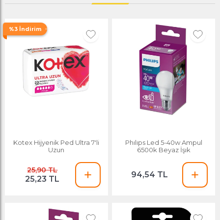
%3 İndirim
Kotex Hijyenik Ped Ultra 7'li
Phılıps Led 5-40w Ampul
Uzun
6500k Beyaz İşık
25,90 TL
94,54 TL
25,23 TL