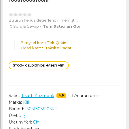
Bu ürün henüz değerlendirilmemiştir.
0 Soru & Cevap
•
Tüm Satıcıları Gör
Bireysel kart: Tek Çekim
Ticari kart: 9 taksite kadar
STOĞA GELDIĞINDE HABER VER
Satıcı:
Tikatti Kozmetik
•
174 ürün daha
4,6
Marka:
Kifi
Barkod:
150513035105KF
Üretici:
-
Üretim Yeri:
Çin
Kirpik Yapıştırıcı