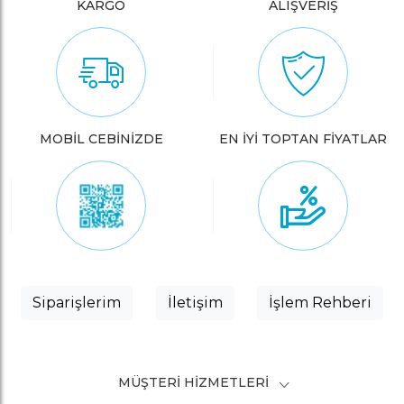
KARGO
ALIŞVERİŞ
MOBİL CEBİNİZDE
EN İYİ TOPTAN FİYATLAR
Siparişlerim
İletişim
İşlem Rehberi
MÜŞTERI HIZMETLERI