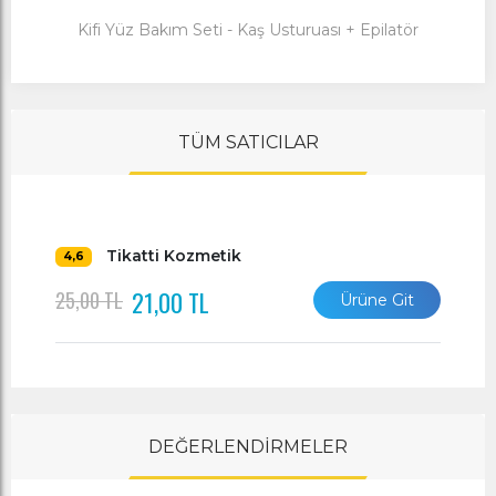
Kifi Yüz Bakım Seti - Kaş Usturuası + Epilatör
TÜM SATICILAR
Tikatti Kozmetik
4,6
21,00 TL
25,00 TL
Ürüne Git
DEĞERLENDİRMELER