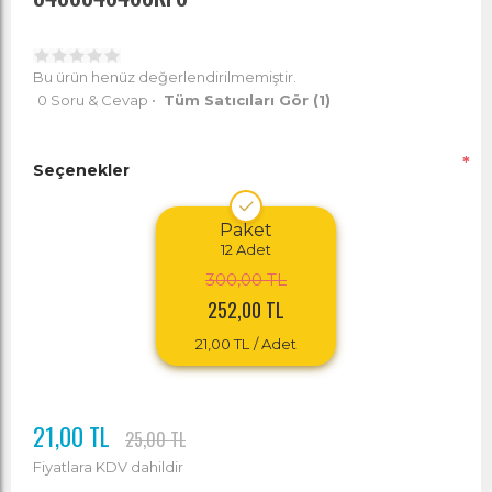
Bu ürün henüz değerlendirilmemiştir.
0 Soru & Cevap
•
Tüm Satıcıları Gör
(1)
*
Seçenekler
Paket
12
Adet
300,00 TL
252,00 TL
21,00 TL
/ Adet
21,00 TL
25,00 TL
Fiyatlara KDV dahildir