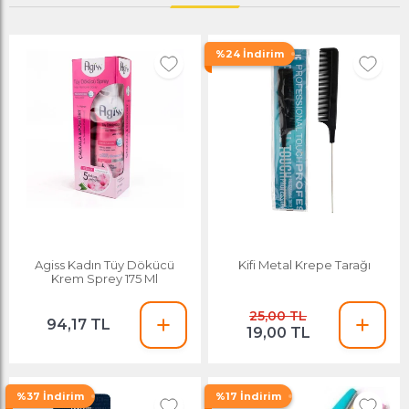
%24 İndirim
Agiss Kadın Tüy Dökücü
Kifi Metal Krepe Tarağı
Krem Sprey 175 Ml
25,00 TL
94,17 TL
19,00 TL
%37 İndirim
%17 İndirim