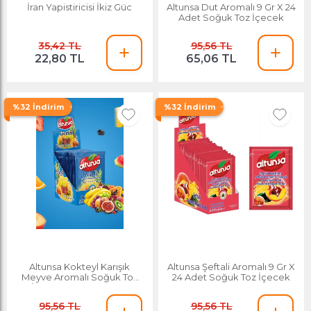
İran Yapistiricisi İkiz Güc
Altunsa Dut Aromalı 9 Gr X 24
Adet Soğuk Toz İçecek
35,42 TL
95,56 TL
22,80 TL
65,06 TL
%32 İndirim
%32 İndirim
Altunsa Kokteyl Karışık
Altunsa Şeftali Aromalı 9 Gr X
Meyve Aromalı Soğuk Toz
24 Adet Soğuk Toz İçecek
İçecek 9 Gr X 24 Adet
95,56 TL
95,56 TL