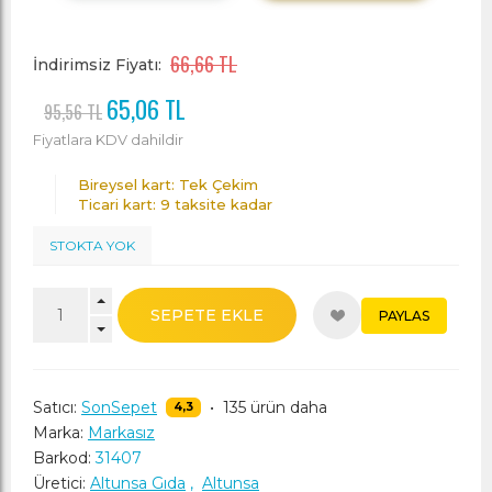
66,66 TL
İndirimsiz Fiyatı:
65,06 TL
95,56 TL
Fiyatlara KDV dahildir
Bireysel kart: Tek Çekim
Ticari kart: 9 taksite kadar
STOKTA YOK
SEPETE EKLE
PAYLAS
Satıcı:
SonSepet
•
135 ürün daha
4,3
Marka:
Markasız
Barkod:
31407
Üretici:
Altunsa Gıda
,
Altunsa