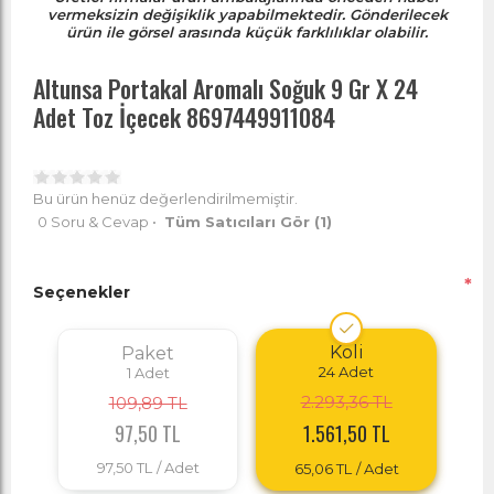
vermeksizin değişiklik yapabilmektedir. Gönderilecek
ürün ile görsel arasında küçük farklılıklar olabilir.
Altunsa Portakal Aromalı Soğuk 9 Gr X 24
Adet Toz İçecek 8697449911084
Bu ürün henüz değerlendirilmemiştir.
0 Soru & Cevap
•
Tüm Satıcıları Gör
(1)
*
Seçenekler
Koli
Paket
24
Adet
1
Adet
2.293,36 TL
109,89 TL
97,50 TL
1.561,50 TL
97,50 TL
/ Adet
65,06 TL
/ Adet