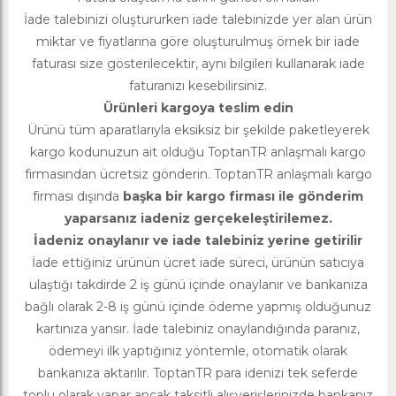
İade talebinizi oluştururken iade talebinizde yer alan ürün
miktar ve fiyatlarına göre oluşturulmuş örnek bir iade
faturası size gösterilecektir, aynı bilgileri kullanarak iade
faturanızı kesebilirsiniz.
Ürünleri kargoya teslim edin
Ürünü tüm aparatlarıyla eksiksiz bir şekilde paketleyerek
kargo kodunuzun ait olduğu ToptanTR anlaşmalı kargo
firmasından ücretsiz gönderin. ToptanTR anlaşmalı kargo
firması dışında
başka bir kargo firması ile gönderim
yaparsanız iadeniz gerçekeleştirilemez.
İadeniz onaylanır ve iade talebiniz yerine getirilir
İade ettiğiniz ürünün ücret iade süreci, ürünün satıcıya
ulaştığı takdirde 2 iş günü içinde onaylanır ve bankanıza
bağlı olarak 2-8 iş günü içinde ödeme yapmış olduğunuz
kartınıza yansır. İade talebiniz onaylandığında paranız,
ödemeyi ilk yaptığınız yöntemle, otomatik olarak
bankanıza aktarılır. ToptanTR para idenizi tek seferde
toplu olarak yapar ancak taksitli alışverişlerinizde bankanız