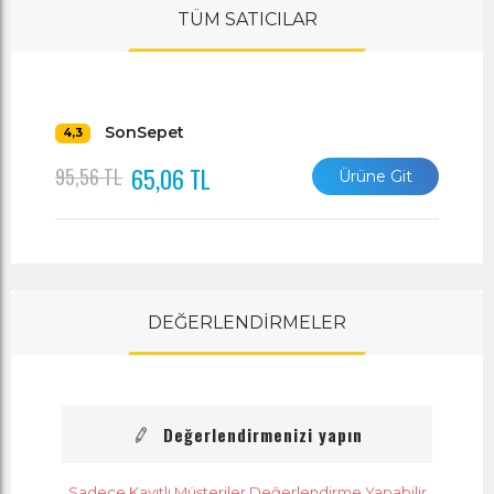
TÜM SATICILAR
SonSepet
4,3
65,06 TL
95,56 TL
Ürüne Git
DEĞERLENDİRMELER
Değerlendirmenizi yapın
Sadece Kayıtlı Müşteriler Değerlendirme Yapabilir