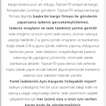
kargo kodunuzun ait olduğu ToptanTR anlaşmalı kargo
firmasından ücretsiz gönderin. ToptanTR anlaşmalı kargo
firması dışında
başka bir kargo firması ile gönderim
yaparsanız iadeniz gerçekeleştirilemez.
İadeniz onaylanır ve iade talebiniz yerine getirilir
İade ettiğiniz ürünün ücret iade süreci, ürünün satıcıya
ulaştığı takdirde 2 iş günü içinde onaylanır ve bankanıza
bağlı olarak 2-8 iş günü içinde ödeme yapmış olduğunuz
kartınıza yansır. İade talebiniz onaylandığında paranız,
ödemeyi ilk yaptığınız yöntemle, otomatik olarak
bankanıza aktarılır. ToptanTR para idenizi tek seferde
toplu olarak yapar ancak taksitli alışverişlerinizde bankanız
iadenizi size taksitler halinde yansıtır.
Farklı İadelerimi Aynı Kargoda Yollayabilir miyim?
İadeye yolladığınız her bir ürün sistemde takip edilir ve
satıcıya ulaşıp ulaşmadığı izlenir. İade sisteminin sağlıklı
çalışabilmesi için
her ürünü size o ürün için verilen
kargo kodu ile göndermelisiniz
.