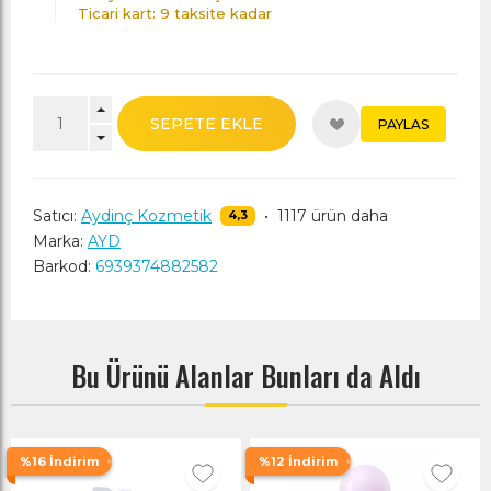
Ticari kart: 9 taksite kadar
SEPETE EKLE
PAYLAS
Satıcı:
Aydinç Kozmetik
•
1117 ürün daha
4,3
Marka:
AYD
Barkod:
6939374882582
Bu Ürünü Alanlar Bunları da Aldı
%16 İndirim
%12 İndirim