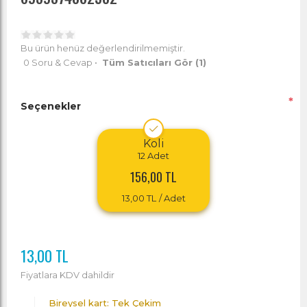
Bu ürün henüz değerlendirilmemiştir.
0 Soru & Cevap
•
Tüm Satıcıları Gör
(1)
*
Seçenekler
Koli
12
Adet
156,00 TL
13,00 TL
/ Adet
13,00 TL
Fiyatlara KDV dahildir
Bireysel kart: Tek Çekim