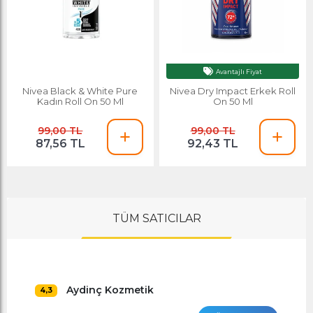
Avantajlı Fiyat
Nivea Black & White Pure
Nivea Dry Impact Erkek Roll
Kadın Roll On 50 Ml
On 50 Ml
99,00 TL
99,00 TL
87,56 TL
92,43 TL
TÜM SATICILAR
Aydinç Kozmetik
4,3