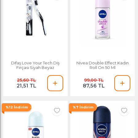
Difaş Love Your Tech Diş
Nivea Double Effect Kadın
Fırçası Siyah Beyaz
Roll On 50 Ml
25,60 TL
99,00 TL
21,51 TL
87,56 TL
%12 İndirim
%7 İndirim