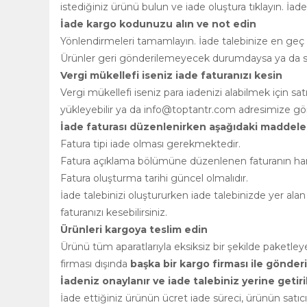
istediğiniz ürünü bulun ve iade oluştura tıklayın. İad
İade kargo kodunuzu alın ve not edin
Yönlendirmeleri tamamlayın. İade talebinize en geç 2
Ürünler geri gönderilemeyecek durumdaysa ya da satı
Vergi mükellefi iseniz iade faturanızı kesin
Vergi mükellefi iseniz para iadenizi alabilmek için s
yükleyebilir ya da
info@toptantr.com
adresimize gönd
İade faturası düzenlenirken aşağıdaki maddeler
Fatura tipi iade olması gerekmektedir.
Fatura açıklama bölümüne düzenlenen faturanın hangi 
Fatura oluşturma tarihi güncel olmalıdır.
İade talebinizi oluştururken iade talebinizde yer alan 
faturanızı kesebilirsiniz.
Ürünleri kargoya teslim edin
Ürünü tüm aparatlarıyla eksiksiz bir şekilde paket
firması dışında
başka bir kargo firması ile gönde
İadeniz onaylanır ve iade talebiniz yerine getiril
İade ettiğiniz ürünün ücret iade süreci, ürünün satı