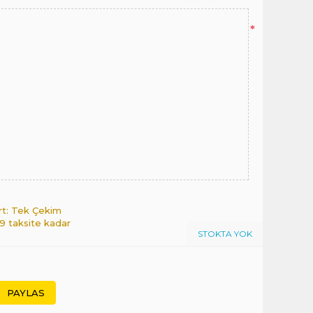
*
rt: Tek Çekim
 9 taksite kadar
STOKTA YOK
PAYLAS