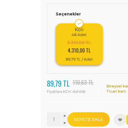
Seçenekler
Koli
48
Adet
5.310,00 TL
4.310,00 TL
89,79 TL
/ Adet
89,79 TL
110,63 TL
Bireysel ka
Ticari kart:
Fiyatlara KDV dahildir
SEPETE EKLE