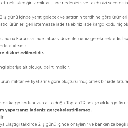
e etmek istediğiniz miktarı, iade nedeninizi ve talebinizi seçerek ia
 iş günü içinde yanıt gelecek ve satıcının tercihine göre ürünleri
cı ürünleri geri istemezse iade talebiniz iade kargo kodu hiç ol
atıcı adına kurumsal iade faturası düzenlemeniz gerekmektedir. İade
erebilirsiniz.
e dikkat edilmelidir.
siparişe ait olduğu belirtilmelidir.
ürün miktar ve fiyatlarına göre oluşturulmuş örnek bir iade faturası 
leyerek kargo kodunuzun ait olduğu ToptanTR anlaşmalı kargo firm
rim yaparsanız iadeniz gerçekeleştirilemez.
ir
cıya ulaştığı takdirde 2 iş günü içinde onaylanır ve bankanıza ba