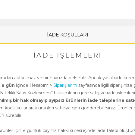
İADE KOŞULLARI
İADE İŞLEMLERI
oğrudan aktarılmaz ve bir havuzda bekletilir. Ancak yasal iade süre
ç 8 gün
içinde Hesabım >
Siparişlerim
sayfasında ilgili siparişinize 
i Nitelikli Satış Sözleşmesi" hükümlerin göre satış ve iade işlemle
ış bir hak olmayıp ayıpsız ürünlerin iade taleplerine satıcının
n kodu kullanarak ürünleri satıcıya geri gönderebilirsiniz. Ürünler sa
 sürebilir.
nler için 8 günlük cayma hakkı süresi içinde iade talebi oluşturab