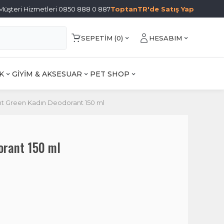
Müşteri Hizmetleri 0850 888 0 887
ToptanTR'de Satış Yap
SEPETIM (
0
)
HESABIM
K
GİYİM & AKSESUAR
PET SHOP
t Green Kadın Deodorant 150 ml
orant 150 ml