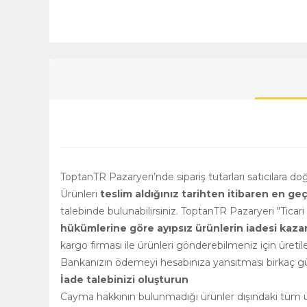
ToptanTR Pazaryeri’nde sipariş tutarları satıcılara d
Ürünleri
teslim aldığınız tarihten itibaren en ge
talebinde bulunabilirsiniz. ToptanTR Pazaryeri "Ticar
hükümlerine göre ayıpsız ürünlerin iadesi kazanılm
kargo firması ile ürünleri gönderebilmeniz için üretile
Bankanızın ödemeyi hesabınıza yansıtması birkaç gün
İade talebinizi oluşturun
Cayma hakkının bulunmadığı ürünler dışındaki tüm ürü