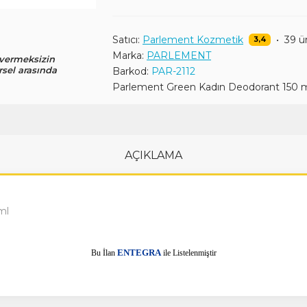
Satıcı:
Parlement Kozmetik
•
39 ü
3,4
Marka:
PARLEMENT
 vermeksizin
rsel arasında
Barkod:
PAR-2112
Parlement Green Kadın Deodorant 150 
AÇIKLAMA
ml
E
Bu İlan
NTEGRA
ile Listelenmiştir