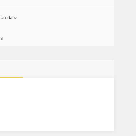
rün daha
ml