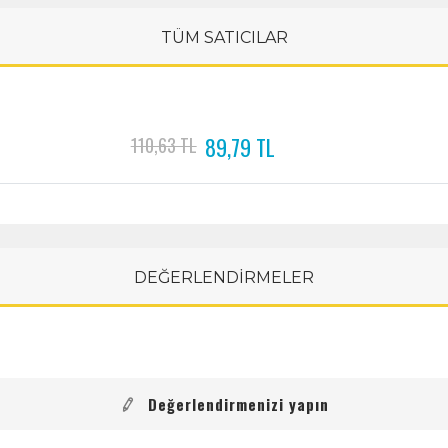
TÜM SATICILAR
89,79 TL
110,63 TL
DEĞERLENDİRMELER
Değerlendirmenizi yapın