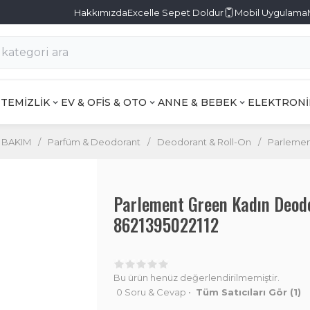
Hakkımızda
Excelle Sepet Doldur
Mobil Uygulama
TEMİZLİK
EV & OFİS & OTO
ANNE & BEBEK
ELEKTRONİ
L BAKIM
/
Parfüm & Deodorant
/
Deodorant & Roll-On
/
Parlemen
Parlement Green Kadın Deod
8621395022112
Bu ürün henüz değerlendirilmemiştir.
0 Soru & Cevap
•
Tüm Satıcıları Gör
(1)