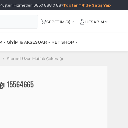
Müşteri Hizmetleri 0850 888 0 887
ToptanTR'de Satış Yap
SEPETIM (
0
)
HESABIM
K
GİYİM & AKSESUAR
PET SHOP
/
Starcell Uzun Mutfak Çakmağı
ğı 15564665