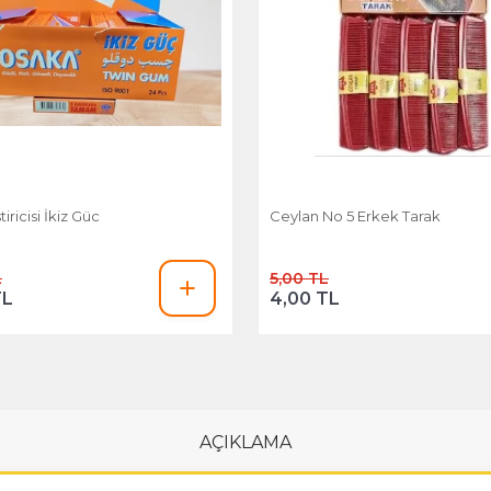
tiricisi İkiz Güc
Ceylan No 5 Erkek Tarak
L
5,00 TL
TL
4,00 TL
AÇIKLAMA