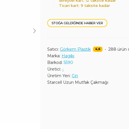
Bireysel kart: 12 taksite kadar
Ticari kart: 9 taksite kadar
STOĞA GELDIĞINDE HABER VER
Satıcı:
Görkem Plastik
•
288 ürün 
4,6
Marka:
Hagiki
Barkod:
5590
Üretici:
-
Üretim Yeri:
Çin
Starcell Uzun Mutfak Çakmağı