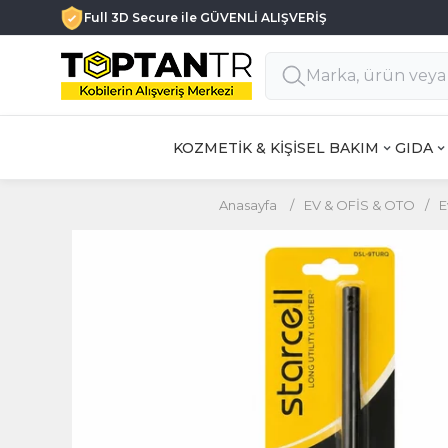
Full 3D Secure ile GÜVENLİ ALIŞVERİŞ
KOZMETİK & KİŞİSEL BAKIM
GIDA
Anasayfa
/
EV & OFİS & OTO
/
E