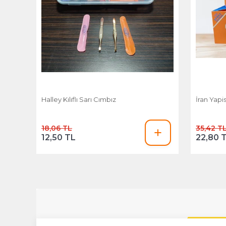
Halley Kılıflı Sarı Cımbız
İran Yapis
18,06 TL
35,42 T
12,50 TL
22,80 