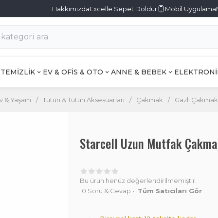
Hakkımızda
Excelle Sepet Doldur
Mobil Uygulama
TEMİZLİK
EV & OFİS & OTO
ANNE & BEBEK
ELEKTRONİ
v & Yaşam
/
Tütün & Tütün Aksesuarları
/
Çakmak
/
Gazlı Çakmak
Starcell Uzun Mutfak Çakma
Bu ürün henüz değerlendirilmemiştir.
0 Soru & Cevap
•
Tüm Satıcıları Gör