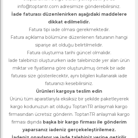
info@toptantr.com
adresimize gönderebilirsiniz.
İade faturası düzenlenirken aşağıdaki maddelere
dikkat edilmelidir.
Fatura tipi iade olması gerekmektedir.
Fatura açıklama bölümüne düzenlenen faturanın hangi
siparişe ait olduğu belirtilmelidir.
Fatura oluşturma tarihi güncel olmalıdır.
İade talebinizi oluştururken iade talebinizde yer alan ürün
miktar ve fiyatlarına göre oluşturulmuş örnek bir iade
faturası size gösterilecektir, aynı bilgileri kullanarak iade
faturanızı kesebilirsiniz.
Ürünleri kargoya teslim edin
Ürünü tüm aparatlarıyla eksiksiz bir şekilde paketleyerek
kargo kodunuzun ait olduğu ToptanTR anlaşmalı kargo
firmasından ücretsiz gönderin. ToptanTR anlaşmalı kargo
firması dışında
başka bir kargo firması ile gönderim
yaparsanız iadeniz gerçekeleştirilemez.
İadeniz onaylanır ve iade talebiniz yerine getirilir