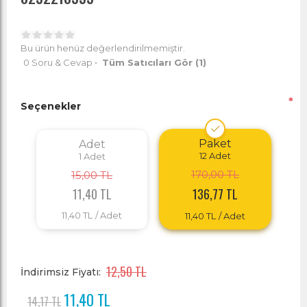
Bu ürün henüz değerlendirilmemiştir.
0 Soru & Cevap
•
Tüm Satıcıları Gör
(1)
*
Seçenekler
Paket
Adet
12
Adet
1
Adet
170,00 TL
15,00 TL
11,40 TL
136,77 TL
11,40 TL
/ Adet
11,40 TL
/ Adet
12,50 TL
İndirimsiz Fiyatı:
11,40 TL
14,17 TL