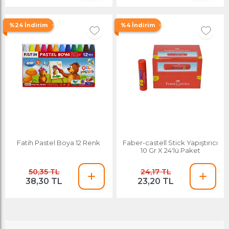
%24 İndirim
%4 İndirim
Fatih Pastel Boya 12 Renk
Faber-castell Stick Yapıştırıcı
10 Gr X 24'lü Paket
50,35 TL
24,17 TL
38,30 TL
23,20 TL