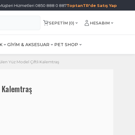
Müşteri Hizmetleri 0850 888 0 887
ToptanTR'de Satış Yap
SEPETIM (
0
)
HESABIM
K
GİYİM & AKSESUAR
PET SHOP
ülen Yüz Model Çiftli Kalemtraş
i Kalemtraş