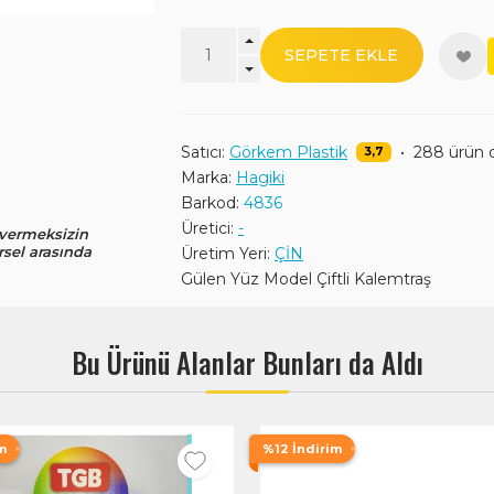
SEPETE EKLE
Satıcı:
Görkem Plastik
•
288 ürün 
3,7
Marka:
Hagiki
Barkod:
4836
Üretici:
-
 vermeksizin
rsel arasında
Üretim Yeri:
ÇİN
Gülen Yüz Model Çiftli Kalemtraş
Bu Ürünü Alanlar Bunları da Aldı
m
%12 İndirim