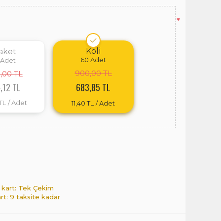
*
Koli
aket
60
Adet
Adet
900,00 TL
,00 TL
,12 TL
683,85 TL
TL
/ Adet
11,40 TL
/ Adet
 kart: Tek Çekim
art: 9 taksite kadar