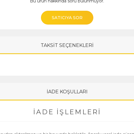
Bu ürün hakkında soru bulunmuyor.
SATICIYA SOR
TAKSİT SEÇENEKLERİ
İADE KOŞULLARI
İADE İŞLEMLERI