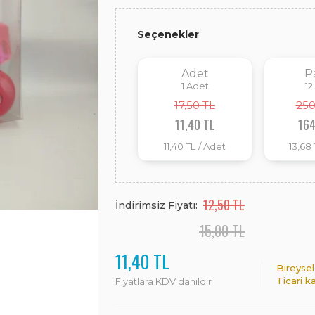
Seçenekler
Adet
P
1
Adet
12
17,50 TL
250
11,40 TL
164
11,40 TL
/ Adet
13,68 
12,50 TL
İndirimsiz Fiyatı:
15,00 TL
11,40 TL
Bireysel
Ticari k
Fiyatlara KDV dahildir