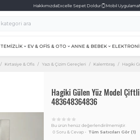
Hakkımızda
Excelle Sepet Doldur
Mobil Uygulama
TEMİZLİK
EV & OFİS & OTO
ANNE & BEBEK
ELEKTRONİ
/
Kırtasiye & Ofis
/
Yazı & Çizim Gereçleri
/
Kalemtıraş
/
Hagiki G
Hagiki Gülen Yüz Model Çiftl
483648364836
Bu ürün henüz değerlendirilmemiştir.
0 Soru & Cevap
•
Tüm Satıcıları Gör
(1)