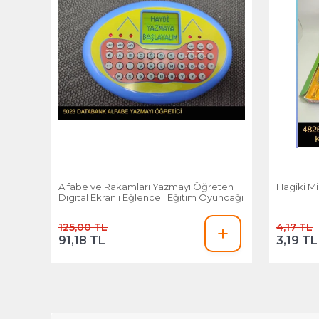
Alfabe ve Rakamları Yazmayı Öğreten
Hagiki Mi
Digital Ekranlı Eğlenceli Eğitim Oyuncağı
125,00 TL
4,17 TL
91,18 TL
3,19 TL