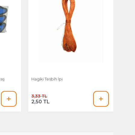
raş
Hagiki Tesbih İpi
3,33 TL
2,50 TL