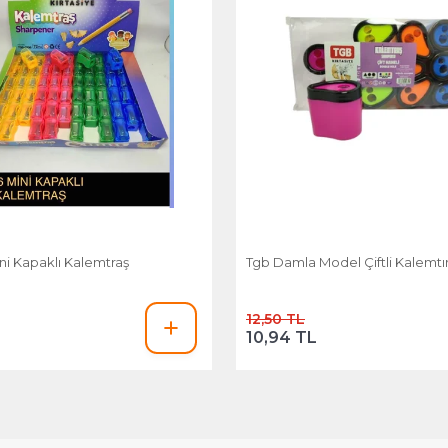
ni Kapaklı Kalemtraş
Tgb Damla Model Çiftli Kalemtı
12,50 TL
10,94 TL