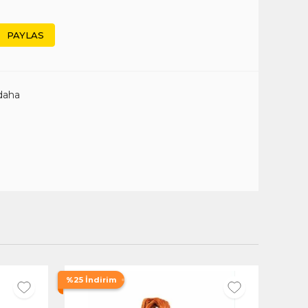
PAYLAS
daha
%25 İndirim