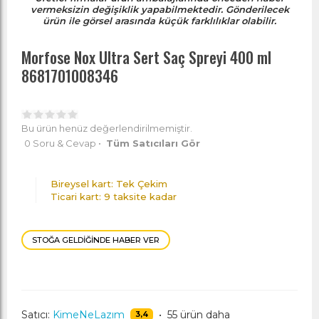
vermeksizin değişiklik yapabilmektedir. Gönderilecek
ürün ile görsel arasında küçük farklılıklar olabilir.
Morfose Nox Ultra Sert Saç Spreyi 400 ml
8681701008346
Bu ürün henüz değerlendirilmemiştir.
0 Soru & Cevap
•
Tüm Satıcıları Gör
Bireysel kart: Tek Çekim
Ticari kart: 9 taksite kadar
STOĞA GELDIĞINDE HABER VER
Satıcı:
KimeNeLazım
•
55 ürün daha
3,4