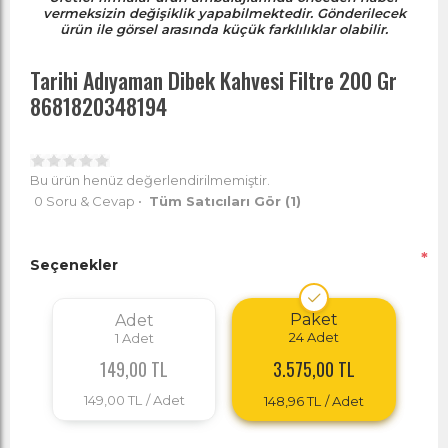
vermeksizin değişiklik yapabilmektedir. Gönderilecek
ürün ile görsel arasında küçük farklılıklar olabilir.
Tarihi Adıyaman Dibek Kahvesi Filtre 200 Gr
8681820348194
Bu ürün henüz değerlendirilmemiştir.
0 Soru & Cevap
•
Tüm Satıcıları Gör
(1)
*
Seçenekler
Paket
Adet
24
Adet
1
Adet
3.575,00 TL
149,00 TL
149,00 TL
/ Adet
148,96 TL
/ Adet