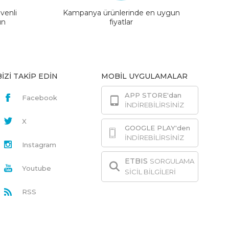
venli
Kampanya ürünlerinde en uygun
ın
fiyatlar
BİZİ TAKİP EDİN
MOBİL UYGULAMALAR
APP STORE'dan
Facebook
İNDİREBİLİRSİNİZ
X
GOOGLE PLAY'den
İNDİREBİLİRSİNİZ
Instagram
ETBIS
SORGULAMA
Youtube
SİCİL BİLGİLERİ
RSS