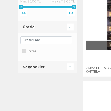
Min:
35,00 TL
Maks:
113,00 TL
35
113
Üretici
T
Zeras
Seçenekler
ZMAX ENERGY A
KARTELA