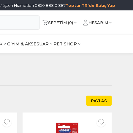
Müşteri Hizmetleri 0850 888 0 887
ToptanTR'de Satış Yap
SEPETIM (
0
)
HESABIM
K
GİYİM & AKSESUAR
PET SHOP
PAYLAS