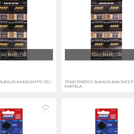
ÜKENMİŞTİR
TÜKENMİŞTİR
LKALİN AA KALEM PİL 12Lİ
ZMAX ENERGY ALKALİN AAA İNCE PİL
KARTELA