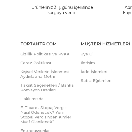
Ürünleriniz 3 iş günü içerisinde
Adr
kargoya verilir.
kayd
TOPTANTR.COM
MÜŞTERI HIZMETLERI
Gizlilik Politikası ve KVKK
Üye Ol
Çerez Politikası
İletişim
Kişisel Verilerin İşlenmesi
İade İşlemleri
Aydınlatma Metni
Satıcı Eğitimleri
Taksit Seçenekleri / Banka
Komisyon Oranları
Hakkımızda
E-Ticaret Stopaj Vergisi:
Nasıl Ödenecek? Yeni
Stopaj Vergisinden Kimler
Muaf Olabilecek?
Entegrasyonlar