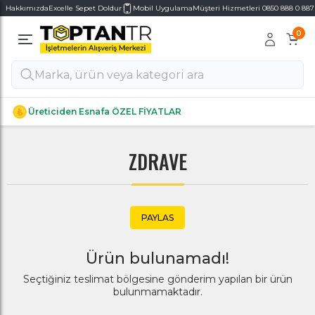
Hakkımızda
Excelle Sepet Doldur
Mobil Uygulama
Müşteri Hizmetleri 0850 888 0 887
0
Alt Kategoriler
Alt Kategoriler
Üreticiden Esnafa ÖZEL FİYATLAR
ZDRAVE
PAYLAS
Ürün bulunamadı!
Seçtiğiniz teslimat bölgesine gönderim yapılan bir ürün
bulunmamaktadır.