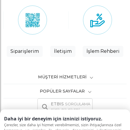
Siparişlerim
İletişim
İşlem Rehberi
MÜŞTERI HIZMETLERI
POPÜLER SAYFALAR
ETBIS
SORGULAMA
SİCİL BİLGİLERİ
Daha iyi bir deneyim için izninizi istiyoruz.
Çerezler, size daha iyi hizmet verebilmemizi, sizin ihtiyaçlarınıza özel