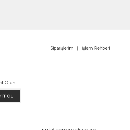
Siparişlerim
|
İşlem Rehberi
ıt Olun
YIT OL