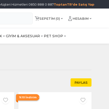
Müşteri Hizmetleri 0850 888 0 887
ToptanTR'de Satış Yap
SEPETIM (
0
)
HESABIM
K
GİYİM & AKSESUAR
PET SHOP
PAYLAS
%10 İndirim