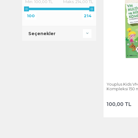
Min:
100,00 TL
Maks:
214,00 TL
100
214
Seçenekler
Youplus Kids VM
Kompleksi 150 
100,00 TL