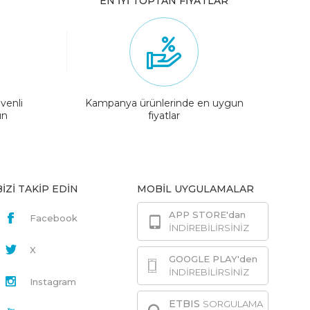
EN İYİ TOPTAN FİYATLAR
venli
Kampanya ürünlerinde en uygun
ın
fiyatlar
BİZİ TAKİP EDİN
MOBİL UYGULAMALAR
APP STORE'dan
Facebook
İNDİREBİLİRSİNİZ
X
GOOGLE PLAY'den
İNDİREBİLİRSİNİZ
Instagram
ETBIS
SORGULAMA