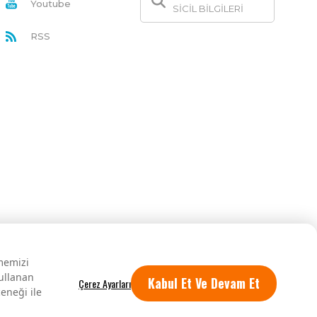
Youtube
SİCİL BİLGİLERİ
RSS
rmemizi
kullanan
Kabul Et Ve Devam Et
eneği ile
Tüm hakları saklıdır.