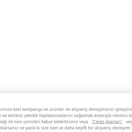
larınıza özel kampanya ve ürünler ile alışveriş deneyiminizi iyileşti
i ve eksiksiz şekilde faydalanmalarını sağlamak amacıyla sitemizi 
neği ile tüm çerezleri kabul edebilirsiniz veya
"Çerez Ayarları"
seç
larsanız ne yazık ki size özel ve daha keyifli bir alışveriş deneyimi