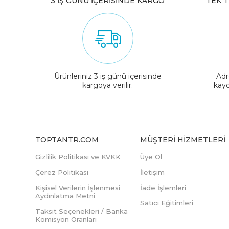
3 İŞ GÜNÜ İÇERİSİNDE KARGO
TEK T
Ürünleriniz 3 iş günü içerisinde
Adr
kargoya verilir.
kayd
TOPTANTR.COM
MÜŞTERI HIZMETLERI
Gizlilik Politikası ve KVKK
Üye Ol
Çerez Politikası
İletişim
Kişisel Verilerin İşlenmesi
İade İşlemleri
Aydınlatma Metni
Satıcı Eğitimleri
Taksit Seçenekleri / Banka
Komisyon Oranları