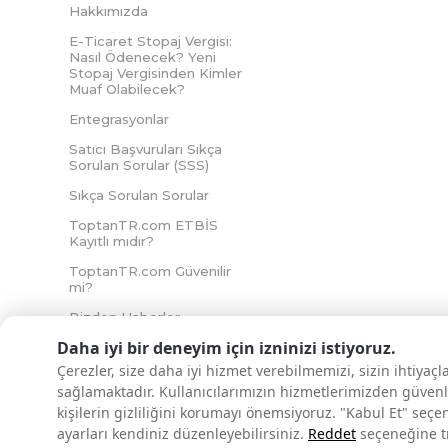
Hakkımızda
E-Ticaret Stopaj Vergisi:
Nasıl Ödenecek? Yeni
Stopaj Vergisinden Kimler
Muaf Olabilecek?
Entegrasyonlar
Satıcı Başvuruları Sıkça
Sorulan Sorular (SSS)
Sıkça Sorulan Sorular
ToptanTR.com ETBİS
Kayıtlı mıdır?
ToptanTR.com Güvenilir
mi?
Bizden Haberler
Daha iyi bir deneyim için izninizi istiyoruz.
Çerezler, size daha iyi hizmet verebilmemizi, sizin ihtiyaç
sağlamaktadır. Kullanıcılarımızın hizmetlerimizden güvenl
İNTERNETTE GÜVENLİ ALIŞVERİŞ
kişilerin gizliliğini korumayı önemsiyoruz. "Kabul Et" seçe
ayarları kendiniz düzenleyebilirsiniz.
Reddet
seçeneğine tık