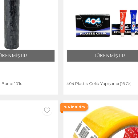
ÜKENMİŞTİR
TÜKENMİŞTİR
k Bandı 10'lu
404 Plasti̇k Çeli̇k Yapiştirici (16 Gr)
%4 İndirim