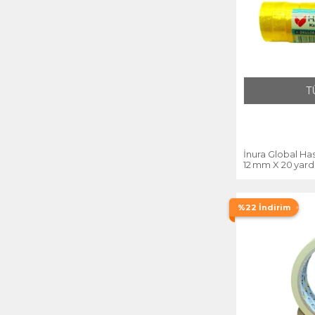
Tesa Bant
Ve-ge
Vege Bont
T
Vmax
İnura Global Ha
12 mm X 20 yard 
%22 İndirim