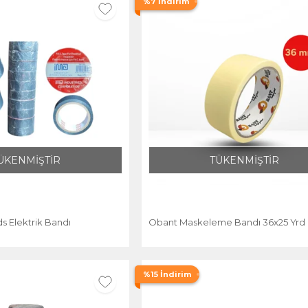
%7 İndirim
ÜKENMİŞTİR
TÜKENMİŞTİR
ds Elektrik Bandı
Obant Maskeleme Bandı 36x25 Yrd
%15 İndirim