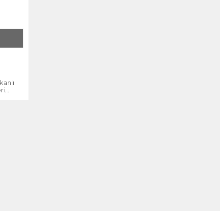
kanlı
ri