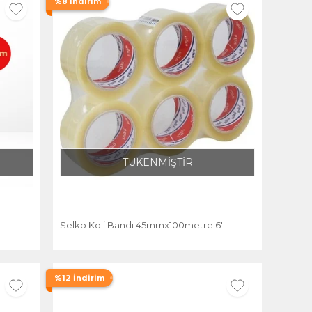
%8 İndirim
TÜKENMİŞTİR
Selko Koli Bandı 45mmx100metre 6'lı
%12 İndirim