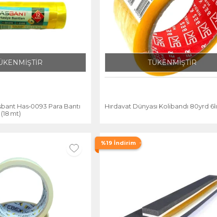
ÜKENMİŞTİR
TÜKENMİŞTİR
sbant Has‑0093 Para Bantı
Hırdavat Dünyası Kolibandı 80yrd 6l
(18 mt)
%19 İndirim