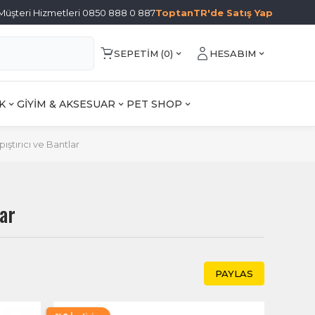
Müşteri Hizmetleri 0850 888 0 887
ToptanTR'de Satış Yap
SEPETIM (
0
)
HESABIM
K
GİYİM & AKSESUAR
PET SHOP
pıştırıcı ve Bantlar
lar
PAYLAS