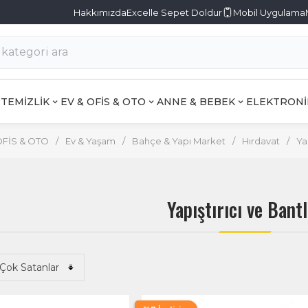
Hakkımızda
Excelle Sepet Doldur
Mobil Uygulama
TEMİZLİK
EV & OFİS & OTO
ANNE & BEBEK
ELEKTRONİ
OFİS & OTO
/
Ev & Yaşam
/
Bahçe & Yapı Market
/
Hırdavat
/
Ya
Yapıştırıcı ve Bant