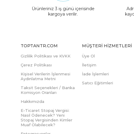
Ürünleriniz 3 iş günü içerisinde
Adr
kargoya verilir.
kayd
TOPTANTR.COM
MÜŞTERI HIZMETLERI
Gizlilik Politikası ve KVKK
Üye Ol
Çerez Politikası
İletişim
Kişisel Verilerin İşlenmesi
İade İşlemleri
Aydınlatma Metni
Satıcı Eğitimleri
Taksit Seçenekleri / Banka
Komisyon Oranları
Hakkımızda
E-Ticaret Stopaj Vergisi:
Nasıl Ödenecek? Yeni
Stopaj Vergisinden Kimler
Muaf Olabilecek?
Entegrasyonlar