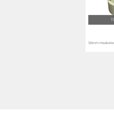
T
36mm Maskele