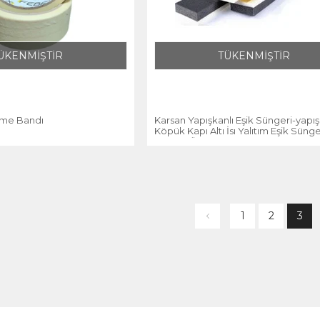
ÜKENMİŞTİR
TÜKENMİŞTİR
me Bandı
Karsan Yapışkanlı Eşik Süngeri-yapış
Köpük Kapı Altı İsı Yalıtım Eşik Sünge
Rüzgar Önleyici
1
2
3