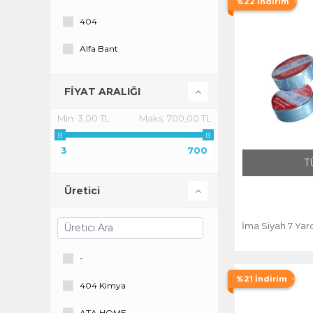
%22 İndirim
404
Alfa Bant
ATA HOME
FİYAT ARALIĞI
DİĞER
Min:
3,00 TL
Maks:
700,00 TL
DİYARI FIRSAT
3
700
Ecole
T
Fixpoint
Üretici
Furndıy
İma Siyah 7 Yar
Grada
-
Hagiki
%21 İndirim
404 Kimya
Hotmelti
ATA HOME