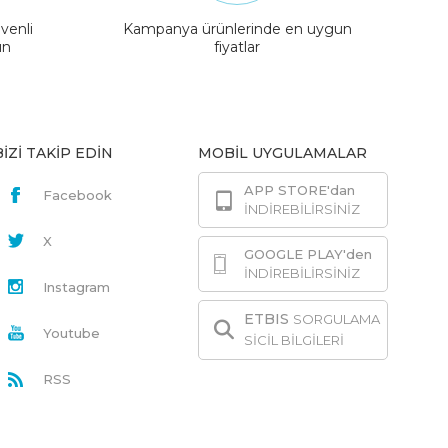
venli
Kampanya ürünlerinde en uygun
ın
fiyatlar
BİZİ TAKİP EDİN
MOBİL UYGULAMALAR
APP STORE'dan
Facebook
İNDİREBİLİRSİNİZ
X
GOOGLE PLAY'den
İNDİREBİLİRSİNİZ
Instagram
ETBIS
SORGULAMA
Youtube
SİCİL BİLGİLERİ
RSS