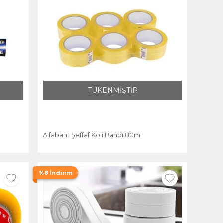
TÜKENMİŞTİR
Alfabant Şeffaf Koli Bandı 80m
%8 İndirim