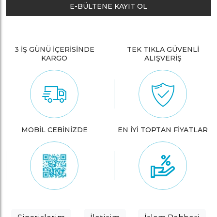
E-BÜLTENE KAYIT OL
3 İŞ GÜNÜ İÇERİSİNDE
TEK TIKLA GÜVENLİ
KARGO
ALIŞVERİŞ
MOBİL CEBİNİZDE
EN İYİ TOPTAN FİYATLAR