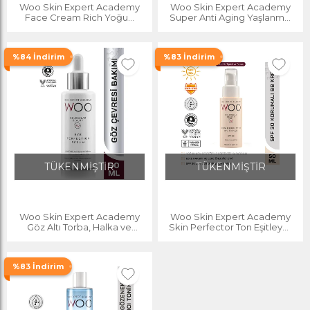
Woo Skin Expert Academy
Woo Skin Expert Academy
Face Cream Rich Yoğun
Super Anti Aging Yaşlanma,
Nemlendirici Güneş Korumalı
Kırışıklık ve Sarkma Karşıtı
Spf30 Yüz Kremi 50ml Uva-
Serum 50ml Dolgunlaştırıcı
uvb
Bakım
%84 İndirim
%83 İndirim
TÜKENMİŞTİR
TÜKENMİŞTİR
Woo Skin Expert Academy
Woo Skin Expert Academy
Göz Altı Torba, Halka ve
Skin Perfector Ton Eşitleyici
Morluk Karşıtı Serum 50ml
ve Spf 30 Uva-uvb Güneş
Canlandırıcı Nemlendirici
Korumalı Bb Yüz Kremi 50ml
Kırışıklık Önleyici
%83 İndirim