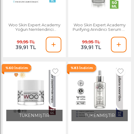
Woo Skin Expert Academy
Woo Skin Expert Academy
Yoğun Nemlendirici
Purifying Arındırıcı Serum 50
Hyaluronik Asit Serum 50ml
Ml
Dolgunlaştırma ve
99,95 TL
99,95 TL
Sıkılaştırma Asit Moleküllü
39,91 TL
39,91 TL
%60 İndirim
%83 İndirim
TÜKENMİŞTİR
TÜKENMİŞTİR