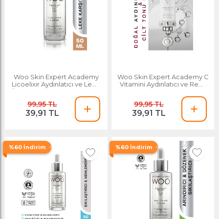
Woo Skin Expert Academy
Woo Skin Expert Academy C
Licoelixir Aydınlatıcı ve Leke
Vitamini Aydınlatıcı ve Renk
Önleyici Serum 50 Ml Eşit Cilt
Ton Eşitleyic Serum 50ml
Tonu
Leke Karşıtı
99,95 TL
99,95 TL
39,91 TL
39,91 TL
%60 İndirim
%60 İndirim