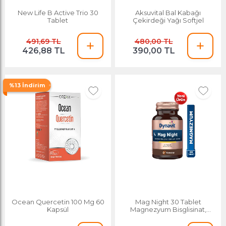
New Life B Active Trio 30
Aksuvital Bal Kabağı
Tablet
Çekirdeği Yağı Softjel
491,69 TL
480,00 TL
426,88 TL
390,00 TL
%13 İndirim
Ocean Quercetin 100 Mg 60
Mag Night 30 Tablet
Kapsül
Magnezyum Bisglisinat,
Passiflora, Valerian, B6
Vitamini- Akşam