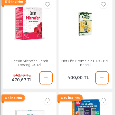
%13 İndirim
Ocean Microfer Demir
Nbt Life Bromelain Plus Cr 30
Desteği 30 Ml
Kapsül
542,13 TL
400,00 TL
470,67 TL
%4 İndirim
%30 İndirim