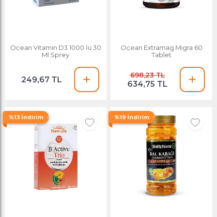
Ocean Vitamin D3 1000 İu 30
Ocean Extramag Migra 60
Ml Sprey
Tablet
698,23 TL
249,67 TL
634,75 TL
%13 İndirim
%19 İndirim