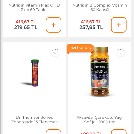
Nutraxin Vitamin Max C + D
Nutraxin B Complex Vitamin
Zinc 60 Tablet
60 Kapsül
416,67 TL
416,67 TL
219,65 TL
257,85 TL
%9 İndirim
Dr. Thomson Jones
Aksuvital Çörekotu Yağı
Zenergade 15 Efervesan
Softjel- 1000 Mg