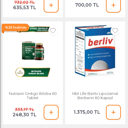
732,02 TL
Magnezyumu
700,00 TL
635,53 TL
%25 İndirim
Nutraxin Ginkgo Biloba 60
Nbt Life Berliv Lipozamal
Tablet
Berberin 60 Kapsül
333,17 TL
1.375,00 TL
248,30 TL