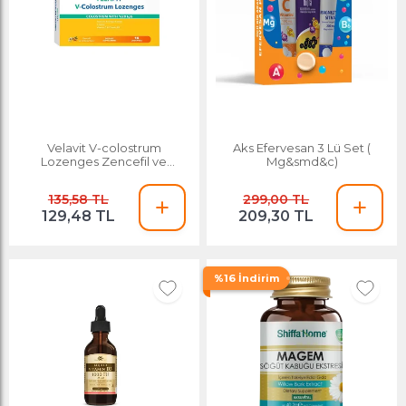
Velavit V-colostrum
Aks Efervesan 3 Lü Set (
Lozenges Zencefil ve
Mg&smd&c)
Zerdeçal Pastil 15 Li
135,58 TL
299,00 TL
129,48 TL
209,30 TL
%16 İndirim