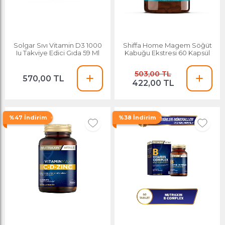
Solgar Sıvı Vitamin D3 1000
Shiffa Home Magem Söğüt
Iu Takviye Edici Gıda 59 Ml
Kabuğu Ekstresi 60 Kapsül
503,00 TL
570,00 TL
422,00 TL
%47 İndirim
%38 İndirim