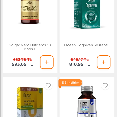
Solgar Nero Nutrients 30
Ocean Cogniven 30 Kapsül
Kapsül
683,78 TL
849,17 TL
593,65 TL
810,95 TL
%9 İndirim