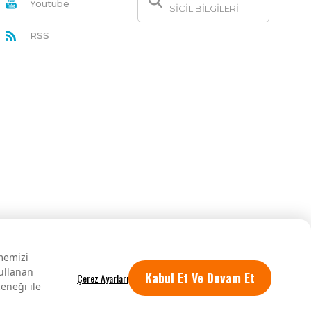
Youtube
SİCİL BİLGİLERİ
RSS
rmemizi
kullanan
Kabul Et Ve Devam Et
eneği ile
Tüm hakları saklıdır.