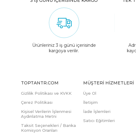
3 İŞ GÜNÜ İÇERİSİNDE KARGO
TEK T
Ürünleriniz 3 iş günü içerisinde
Adr
kargoya verilir.
kayd
TOPTANTR.COM
MÜŞTERI HIZMETLERI
Gizlilik Politikası ve KVKK
Üye Ol
Çerez Politikası
İletişim
Kişisel Verilerin İşlenmesi
İade İşlemleri
Aydınlatma Metni
Satıcı Eğitimleri
Taksit Seçenekleri / Banka
Komisyon Oranları