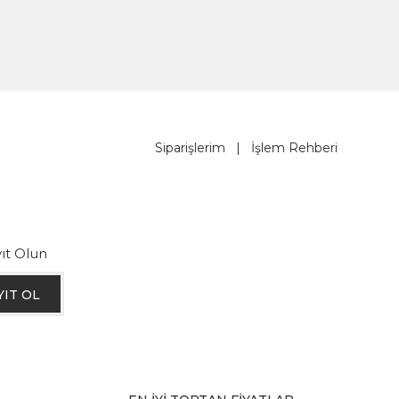
Siparişlerim
|
İşlem Rehberi
ıt Olun
YIT OL