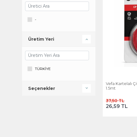
-
Üretim Yeri
TÜRKİYE
Vefa Kartelalı Ç
1.5mt
Seçenekler
37,50 TL
26,59 TL