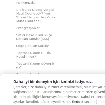
Hakkımızda
E-Ticaret Stopaj Vergisi:
Nasıl Ödenecek? Yeni
Stopaj Vergisinden Kimler
Muaf Olabilecek?
Entegrasyonlar
Satıcı Başvuruları Sıkça
Sorulan Sorular (SSS)
Sıkça Sorulan Sorular
ToptanTR.com ETBİS
Kayıtlı mıdır?
ToptanTR.com Güvenilir
mi?
Bizden Haberler
Daha iyi bir deneyim için izninizi istiyoruz.
Çerezler, size daha iyi hizmet verebilmemizi, sizin ihtiyaç
sağlamaktadır. Kullanıcılarımızın hizmetlerimizden güvenl
İNTERNETTE GÜVENLİ ALIŞVERİŞ
kişilerin gizliliğini korumayı önemsiyoruz. "Kabul Et" seçe
ayarları kendiniz düzenleyebilirsiniz.
Reddet
seçeneğine tık