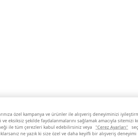
larınıza özel kampanya ve ürünler ile alışveriş deneyiminizi iyileşti
i ve eksiksiz şekilde faydalanmalarını sağlamak amacıyla sitemizi 
neği ile tüm çerezleri kabul edebilirsiniz veya
"Çerez Ayarları"
seç
larsanız ne yazık ki size özel ve daha keyifli bir alışveriş deneyimi