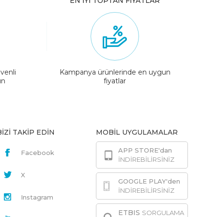
EN İYİ TOPTAN FİYATLAR
venli
Kampanya ürünlerinde en uygun
ın
fiyatlar
BİZİ TAKİP EDİN
MOBİL UYGULAMALAR
APP STORE'dan
Facebook
İNDİREBİLİRSİNİZ
X
GOOGLE PLAY'den
İNDİREBİLİRSİNİZ
Instagram
ETBIS
SORGULAMA