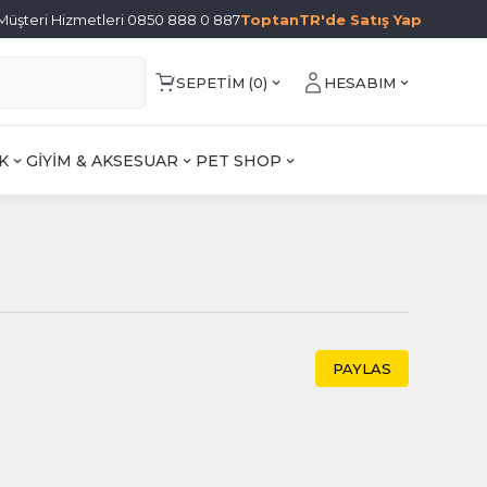
Müşteri Hizmetleri 0850 888 0 887
ToptanTR'de Satış Yap
SEPETIM (
0
)
HESABIM
K
GİYİM & AKSESUAR
PET SHOP
PAYLAS