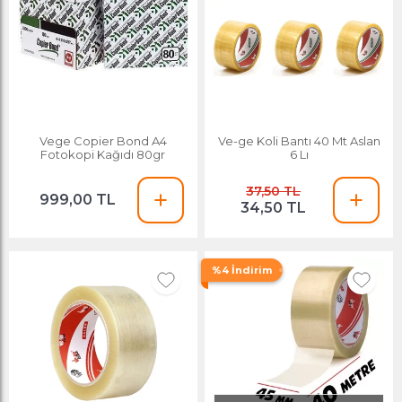
Vege Copier Bond A4
Ve-ge Koli Bantı 40 Mt Aslan
Fotokopi Kağıdı 80gr
6 Lı
37,50 TL
999,00 TL
34,50 TL
%4 İndirim