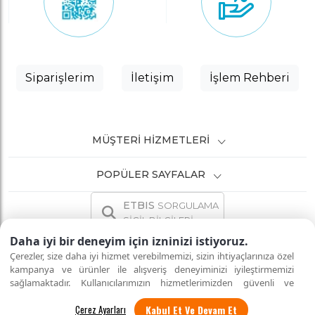
Siparişlerim
İletişim
İşlem Rehberi
MÜŞTERI HIZMETLERI
POPÜLER SAYFALAR
ETBIS
SORGULAMA
SİCİL BİLGİLERİ
Daha iyi bir deneyim için izninizi istiyoruz.
Çerezler, size daha iyi hizmet verebilmemizi, sizin ihtiyaçlarınıza özel
kampanya ve ürünler ile alışveriş deneyiminizi iyileştirmemizi
sağlamaktadır. Kullanıcılarımızın hizmetlerimizden güvenli ve
İNTERNETTE GÜVENLİ ALIŞVERİŞ
Tüm hakları saklıdır.
eksiksiz şekilde faydalanmalarını sağlamak amacıyla sitemizi
Kabul Et Ve Devam Et
kullanan kişilerin gizliliğini korumayı önemsiyoruz. "Kabul Et"