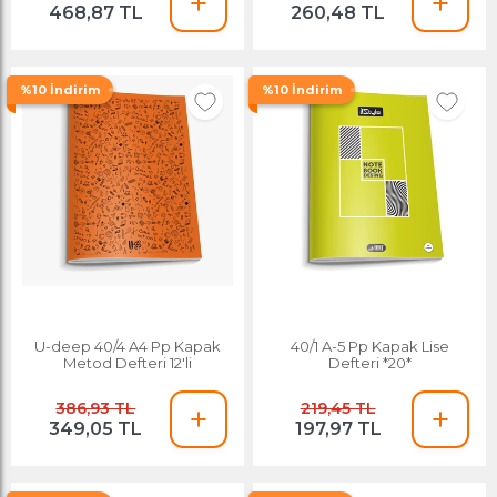
468,87 TL
260,48 TL
%10 İndirim
%10 İndirim
U-deep 40/4 A4 Pp Kapak
40/1 A-5 Pp Kapak Lise
Metod Defteri 12'li
Defteri *20*
386,93 TL
219,45 TL
349,05 TL
197,97 TL