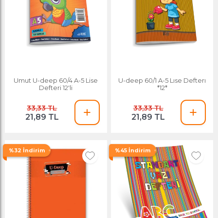
Umut U-deep 60/4 A-5 Lise
U-deep 60/1 A-5 Lıse Defterı
Defteri 12'li
*12*
33,33 TL
33,33 TL
21,89 TL
21,89 TL
%32 İndirim
%45 İndirim