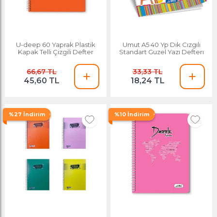
U-deep 60 Yaprak Plastik
Umut A5 40 Yp Dık Cızgılı
Kapak Telli Çizgili Defter
Standart Guzel Yazı Defterı
66,67 TL
33,33 TL
45,60 TL
18,24 TL
%27 İndirim
%10 İndirim