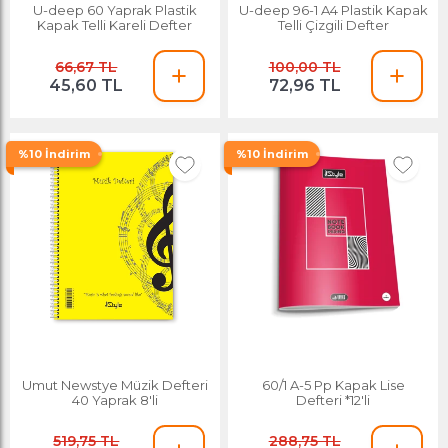
U-deep 60 Yaprak Plastik
U-deep 96-1 A4 Plastik Kapak
Kapak Telli Kareli Defter
Telli Çizgili Defter
66,67 TL
100,00 TL
45,60 TL
72,96 TL
%10 İndirim
%10 İndirim
Umut Newstye Müzik Defteri
60/1 A-5 Pp Kapak Lise
40 Yaprak 8'li
Defteri *12'li
519,75 TL
288,75 TL