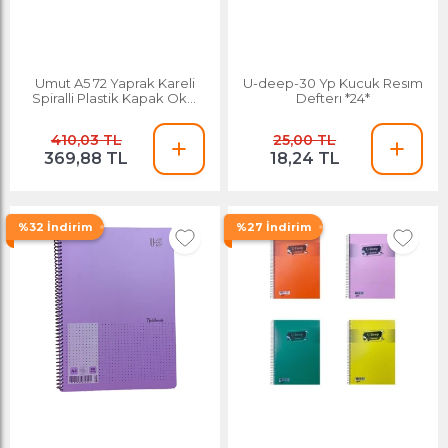
Umut A5 72 Yaprak Kareli
U-deep-30 Yp Kucuk Resım
Spiralli Plastik Kapak Okul
Defterı *24*
Defteri 12 Adet
410,03 TL
25,00 TL
369,88 TL
18,24 TL
%32 İndirim
%27 İndirim