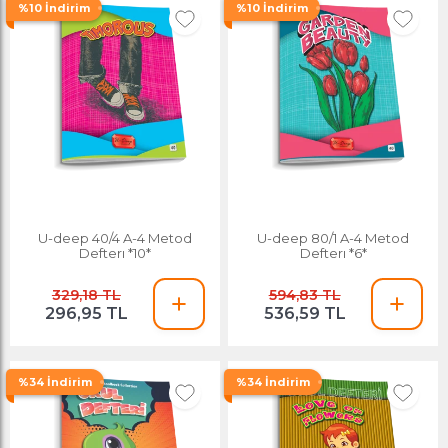
%10 İndirim
%10 İndirim
U-deep 40/4 A-4 Metod
U-deep 80/1 A-4 Metod
Defterı *10*
Defterı *6*
329,18 TL
594,83 TL
296,95 TL
536,59 TL
%34 İndirim
%34 İndirim