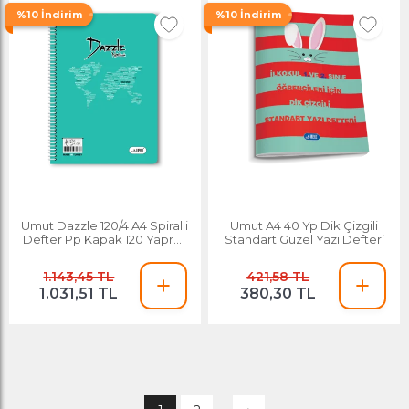
%10 İndirim
%10 İndirim
Umut Dazzle 120/4 A4 Spiralli
Umut A4 40 Yp Dik Çizgili
Defter Pp Kapak 120 Yaprak
Standart Güzel Yazı Defteri
4'lü Paket
1.143,45 TL
421,58 TL
1.031,51 TL
380,30 TL