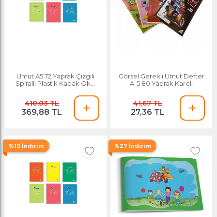
Umut A5 72 Yaprak Çizgili
Görsel Gerekli Umut Defter
Spiralli Plastik Kapak Okul
A-5 80 Yaprak Kareli
Defteri 12 Adet
410,03 TL
41,67 TL
369,88 TL
27,36 TL
%10 İndirim
%27 İndirim