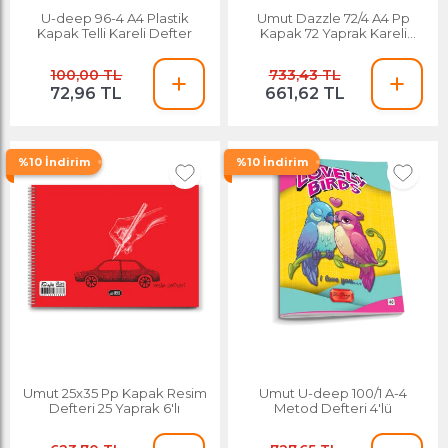
U-deep 96-4 A4 Plastik
Umut Dazzle 72/4 A4 Pp
Kapak Telli Kareli Defter
Kapak 72 Yaprak Kareli
Spiralli Defter 6'lı Paket
100,00 TL
733,43 TL
72,96 TL
661,62 TL
%10 İndirim
%10 İndirim
Umut 25x35 Pp Kapak Resim
Umut U-deep 100/1 A-4
Defteri 25 Yaprak 6'lı
Metod Defteri 4'lü