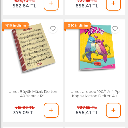
623,70 TL
727,65 TL
562,64 TL
656,41 TL
%10 İndirim
%10 İndirim
Umut Büyük Müzik Defteri
Umut U-deep 100/4 A-4 Pp
40 Yaprak 12'li
Kapak Metod Defteri 4'lü
415,80 TL
727,65 TL
375,09 TL
656,41 TL