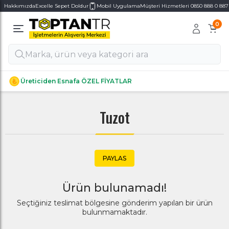
Hakkımızda
Excelle Sepet Doldur
Mobil Uygulama
Müşteri Hizmetleri 0850 888 0 887
0
Alt Kategoriler
Alt Kategoriler
Üreticiden Esnafa ÖZEL FİYATLAR
Tuzot
PAYLAS
Ürün bulunamadı!
Seçtiğiniz teslimat bölgesine gönderim yapılan bir ürün
bulunmamaktadır.