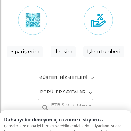
Siparişlerim
İletişim
İşlem Rehberi
MÜŞTERI HIZMETLERI
POPÜLER SAYFALAR
ETBIS
SORGULAMA
SİCİL BİLGİLERİ
Daha iyi bir deneyim için izninizi istiyoruz.
Çerezler, size daha iyi hizmet verebilmemizi, sizin ihtiyaçlarınıza özel