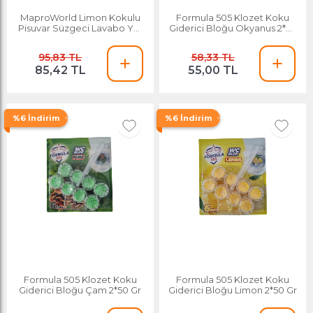
MaproWorld Limon Kokulu
Formula 505 Klozet Koku
Pisuvar Süzgeci Lavabo Yer
Giderici Bloğu Okyanus 2*50
Gideri Koku Giderici Hijyenik
Gr
Tuvalet Matı
95,83 TL
58,33 TL
85,42 TL
55,00 TL
%6 İndirim
%6 İndirim
Formula 505 Klozet Koku
Formula 505 Klozet Koku
Giderici Bloğu Çam 2*50 Gr
Giderici Bloğu Limon 2*50 Gr