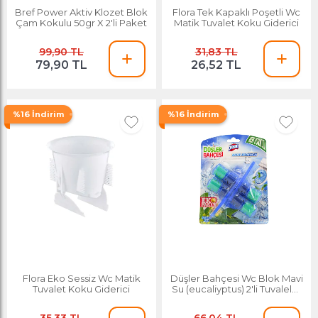
Bref Power Aktiv Klozet Blok
Flora Tek Kapaklı Poşetli Wc
Çam Kokulu 50gr X 2'li Paket
Matik Tuvalet Koku Giderici
99,90 TL
31,83 TL
79,90 TL
26,52 TL
%16 İndirim
%16 İndirim
Flora Eko Sessiz Wc Matik
Düşler Bahçesi Wc Blok Mavi
Tuvalet Koku Giderici
Su (eucaliyptus) 2'li Tuvalelet
Koku Giderici