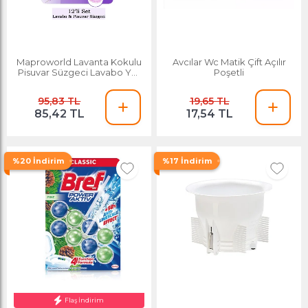
Maproworld Lavanta Kokulu
Avcılar Wc Matik Çift Açılır
Pisuvar Süzgeci Lavabo Yer
Poşetli
Gideri Koku Giderici Hijyenik
Tuvalet Matı
95,83 TL
19,65 TL
85,42 TL
17,54 TL
%20 İndirim
%17 İndirim
Flaş İndirim