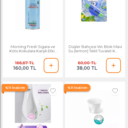
Morning Fresh Sigara ve
Düşler Bahçesi Wc Blok Mavi
Kötü Kokulara Karşılı Etkili
Su (lemon) Tekli Tuvalet Koku
400 Ml
Giderici
166,67 TL
60,00 TL
160,00 TL
38,00 TL
%11 İndirim
%11 İndirim