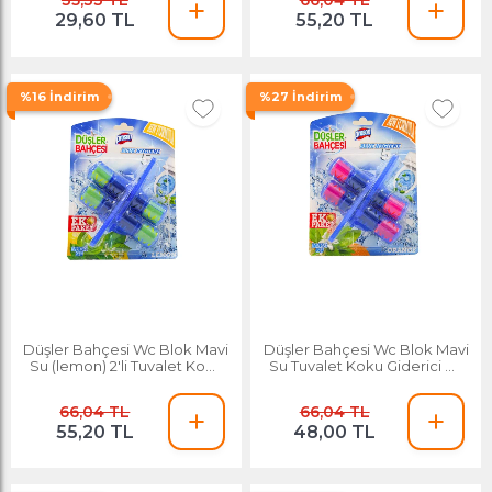
35,33 TL
66,04 TL
29,60 TL
55,20 TL
%16 İndirim
%27 İndirim
Düşler Bahçesi Wc Blok Mavi
Düşler Bahçesi Wc Blok Mavi
Su (lemon) 2'li Tuvalet Koku
Su Tuvalet Koku Giderici 2'li
Giderici
Orange
66,04 TL
66,04 TL
55,20 TL
48,00 TL