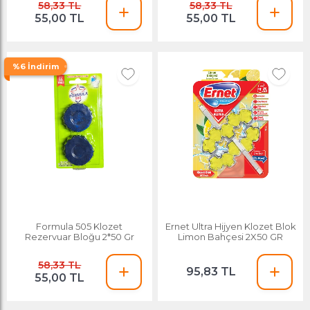
58,33 TL
58,33 TL
55,00 TL
55,00 TL
%6 İndirim
Formula 505 Klozet
Ernet Ultra Hijyen Klozet Blok
Rezervuar Bloğu 2*50 Gr
Limon Bahçesi 2X50 GR
58,33 TL
95,83 TL
55,00 TL