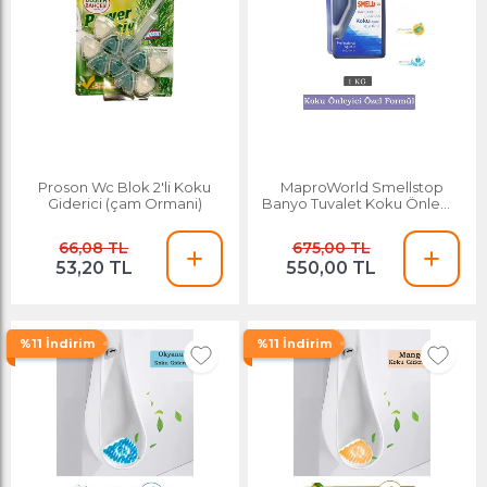
Proson Wc Blok 2'li Koku
MaproWorld Smellstop
Giderici (çam Ormani)
Banyo Tuvalet Koku Önleyici
Wc Gider Koku Giderici
Lavanta Kokulu 1 Kg
66,08 TL
675,00 TL
53,20 TL
550,00 TL
%11 İndirim
%11 İndirim