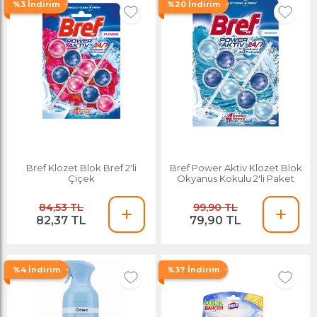
%3 İndirim
%20 İndirim
Bref Klozet Blok Bref 2'li
Bref Power Aktiv Klozet Blok
Çiçek
Okyanus Kokulu 2'li Paket
84,53 TL
99,90 TL
82,37 TL
79,90 TL
%4 İndirim
%37 İndirim