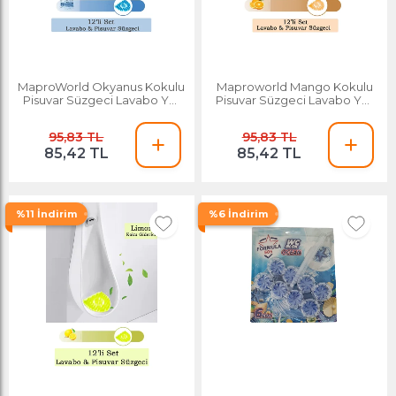
MaproWorld Okyanus Kokulu
Maproworld Mango Kokulu
Pisuvar Süzgeci Lavabo Yer
Pisuvar Süzgeci Lavabo Yer
Gideri Koku Giderici Hijyenik
Gideri Koku Giderici Hijyenik
Tuvalet Matı
Tuvalet Matı
95,83 TL
95,83 TL
85,42 TL
85,42 TL
%11 İndirim
%6 İndirim