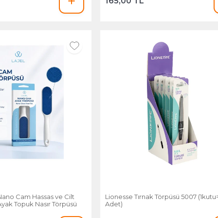
165,00 TL
Nano Cam Hassas ve Cilt
Lionesse Tırnak Törpüsü 5007 (1kutu
Ayak Topuk Nasır Törpüsü
Adet)