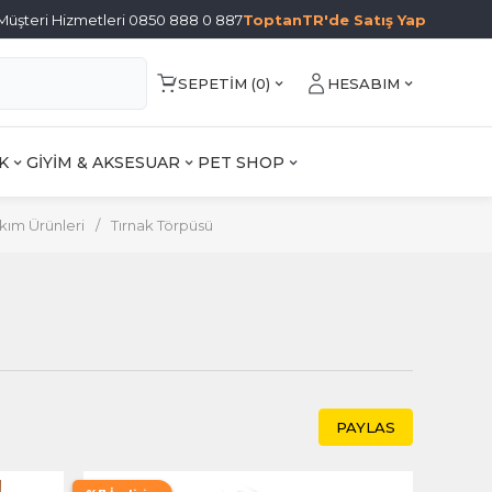
Müşteri Hizmetleri 0850 888 0 887
ToptanTR'de Satış Yap
SEPETIM (
0
)
HESABIM
K
GİYİM & AKSESUAR
PET SHOP
kım Ürünleri
/
Tırnak Törpüsü
PAYLAS