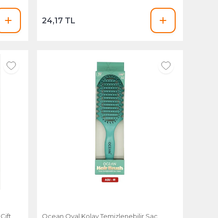
24,17 TL
Çift
Ocean Oval Kolay Temizlenebilir Saç