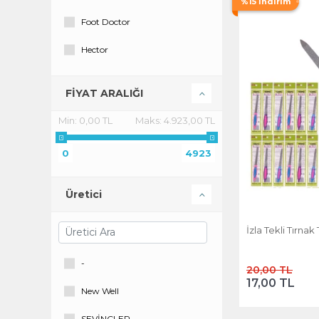
%15 İndirim
Foot Doctor
Hector
İzla
FİYAT ARALIĞI
Kifi
Min:
0,00 TL
Maks:
4.923,00 TL
Lionesse
0
4923
Nascita
New Well
Üretici
Ocean
İzla Tekli Tırnak
Point
-
20,00 TL
Promani
17,00 TL
New Well
Solingen
SEVİNÇLER