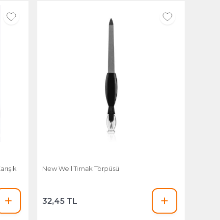
arışık
New Well Tırnak Törpüsü
32,45 TL