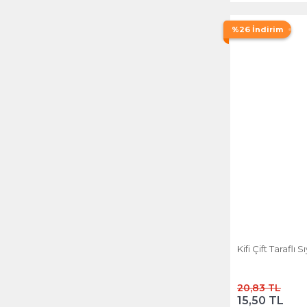
%26 İndirim
Kifi Çift Taraflı S
20,83 TL
15,50 TL