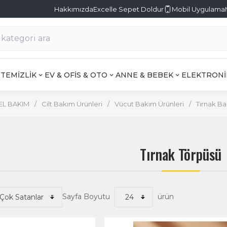
Hakkımızda
Excelle Sepet Doldur
Mobil Uygulama
TEMİZLİK
EV & OFİS & OTO
ANNE & BEBEK
ELEKTRONİ
EL BAKIM
/
Cilt Bakım Ürünleri
/
Vücut Bakım Ürünleri
/
Tırnak Ba
Tırnak Törpüsü
Sayfa Boyutu
ürün