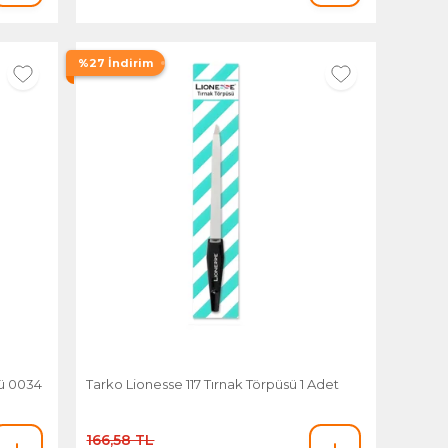
%27 İndirim
sü 0034
Tarko Lionesse 117 Tırnak Törpüsü 1 Adet
166,58 TL