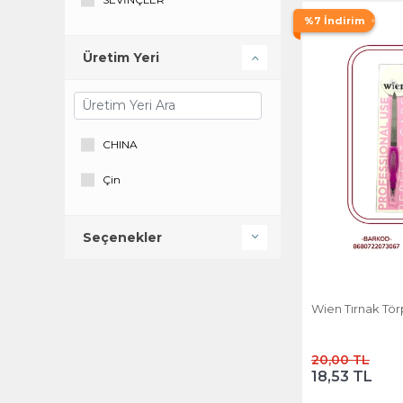
Tarko
%7 İndirim
Titania
Üretim Yeri
TRİNA
WİEN
CHINA
Yeni bir marka
Çin
Seçenekler
Wien Tırnak Tör
20,00 TL
18,53 TL