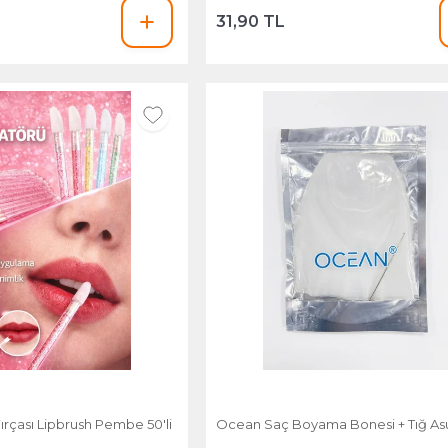
31,90 TL
rçası Lipbrush Pembe 50'li
Ocean Saç Boyama Bonesi + Tığ As