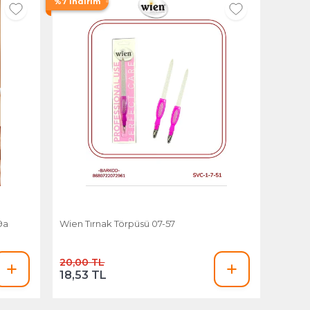
%7 İndirim
89a
Wien Tırnak Törpüsü 07-57
20,00 TL
18,53 TL