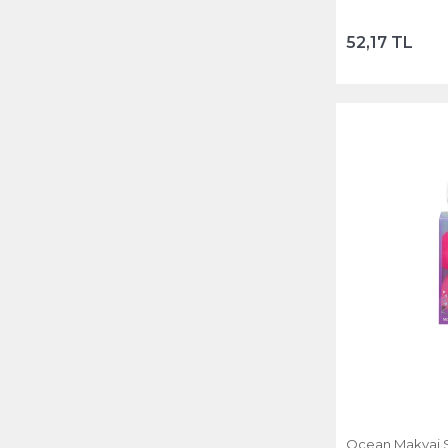
52,17 TL
Ocean Makyaj Sü