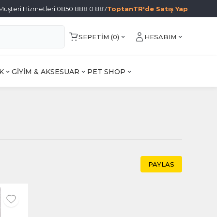
Müşteri Hizmetleri 0850 888 0 887
ToptanTR'de Satış Yap
SEPETIM (
0
)
HESABIM
K
GİYİM & AKSESUAR
PET SHOP
PAYLAS