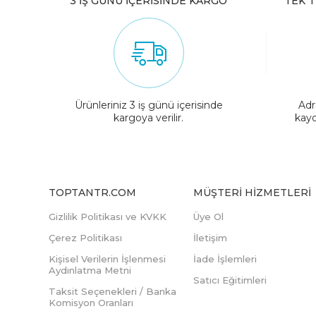
3 İŞ GÜNÜ İÇERİSİNDE KARGO
TEK T
Ürünleriniz 3 iş günü içerisinde
Adr
kargoya verilir.
kayd
TOPTANTR.COM
MÜŞTERI HIZMETLERI
Gizlilik Politikası ve KVKK
Üye Ol
Çerez Politikası
İletişim
Kişisel Verilerin İşlenmesi
İade İşlemleri
Aydınlatma Metni
Satıcı Eğitimleri
Taksit Seçenekleri / Banka
Komisyon Oranları