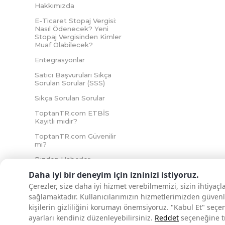
Hakkımızda
E-Ticaret Stopaj Vergisi:
Nasıl Ödenecek? Yeni
Stopaj Vergisinden Kimler
Muaf Olabilecek?
Entegrasyonlar
Satıcı Başvuruları Sıkça
Sorulan Sorular (SSS)
Sıkça Sorulan Sorular
ToptanTR.com ETBİS
Kayıtlı mıdır?
ToptanTR.com Güvenilir
mi?
Bizden Haberler
Daha iyi bir deneyim için izninizi istiyoruz.
Çerezler, size daha iyi hizmet verebilmemizi, sizin ihtiyaç
sağlamaktadır. Kullanıcılarımızın hizmetlerimizden güvenl
İNTERNETTE GÜVENLİ ALIŞVERİŞ
kişilerin gizliliğini korumayı önemsiyoruz. "Kabul Et" seçe
ayarları kendiniz düzenleyebilirsiniz.
Reddet
seçeneğine tık