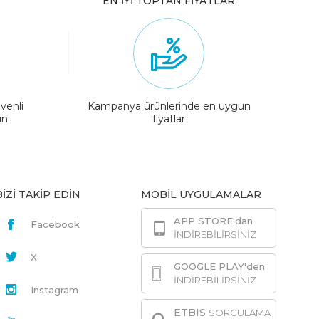
EN İYİ TOPTAN FİYATLAR
venli
Kampanya ürünlerinde en uygun
ın
fiyatlar
BİZİ TAKİP EDİN
MOBİL UYGULAMALAR
APP STORE'dan
Facebook
İNDİREBİLİRSİNİZ
X
GOOGLE PLAY'den
İNDİREBİLİRSİNİZ
Instagram
ETBIS
SORGULAMA