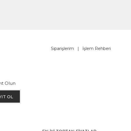
Siparişlerim
|
İşlem Rehberi
ıt Olun
YIT OL