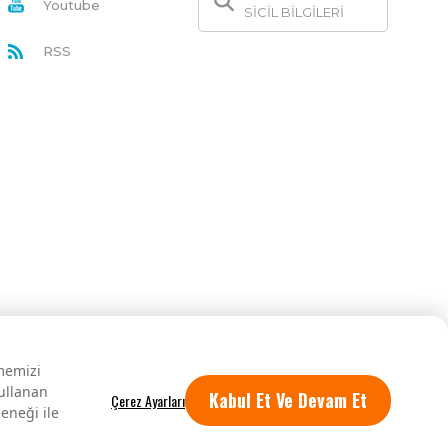
Youtube
SİCİL BİLGİLERİ
RSS
rmemizi
kullanan
Kabul Et Ve Devam Et
eneği ile
Tüm hakları saklıdır.