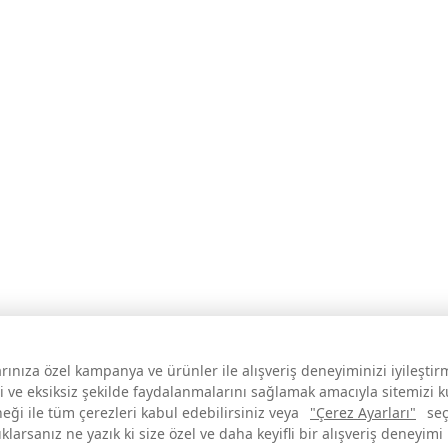
larınıza özel kampanya ve ürünler ile alışveriş deneyiminizi iyileşti
i ve eksiksiz şekilde faydalanmalarını sağlamak amacıyla sitemizi 
neği ile tüm çerezleri kabul edebilirsiniz veya
"Çerez Ayarları"
seç
larsanız ne yazık ki size özel ve daha keyifli bir alışveriş deneyimi