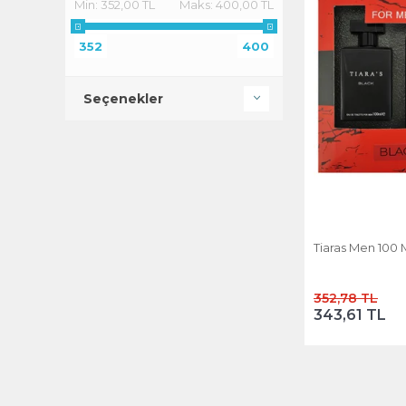
Min:
352,00 TL
Maks:
400,00 TL
352
400
Seçenekler
Tiaras Men 100 M
352,78 TL
343,61 TL