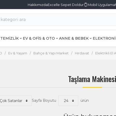
Hakkımızda
Excelle Sepet Doldur
Mobil Uygulama
TEMİZLİK
EV & OFİS & OTO
ANNE & BEBEK
ELEKTRONİ
TO
/
Ev & Yaşam
/
Bahçe & Yapı Market
/
Hırdavat
/
Elektrikli El 
Taşlama Makines
Sayfa Boyutu
ürün