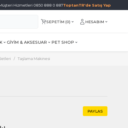
Müşteri Hizmetleri 0850 888 0 887
ToptanTR'de Satış Yap
SEPETIM (
0
)
HESABIM
K
GİYİM & AKSESUAR
PET SHOP
Aletleri
/
Taşlama Makinesi
i
PAYLAS