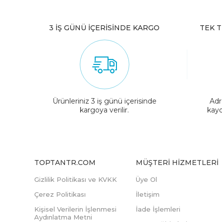
3 İŞ GÜNÜ İÇERİSİNDE KARGO
TEK T
Ürünleriniz 3 iş günü içerisinde
Adr
kargoya verilir.
kayd
TOPTANTR.COM
MÜŞTERI HIZMETLERI
Gizlilik Politikası ve KVKK
Üye Ol
Çerez Politikası
İletişim
Kişisel Verilerin İşlenmesi
İade İşlemleri
Aydınlatma Metni