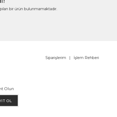
ı!
apılan bir ürün bulunmamaktadır.
Siparişlerim
|
İşlem Rehberi
ıt Olun
YIT OL