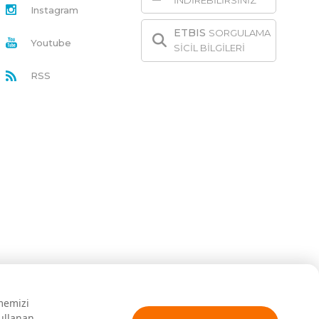
İNDİREBİLİRSİNİZ
Instagram
ETBIS
SORGULAMA
Youtube
SİCİL BİLGİLERİ
RSS
rmemizi
kullanan