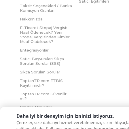
Satıcı Eğitimleri
Taksit Seçenekleri / Banka
Komisyon Oranları
Hakkımızda
E-Ticaret Stopaj Vergisi:
Nasıl Ödenecek? Yeni
Stopaj Vergisinden Kimler
Muaf Olabilecek?
Entegrasyonlar
Satıcı Başvuruları Sıkça
Sorulan Sorular (SSS)
Sıkça Sorulan Sorular
ToptanTR.com ETBİS
Kayıtlı mıdır?
ToptanTR.com Güvenilir
mi?
Bizden Haberler
Daha iyi bir deneyim için izninizi istiyoruz.
Çerezler, size daha iyi hizmet verebilmemizi, sizin ihtiyaç
sağlamaktadır. Kullanıcılarımızın hizmetlerimizden güvenl