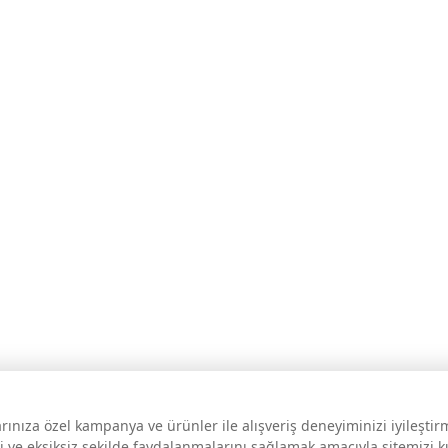
larınıza özel kampanya ve ürünler ile alışveriş deneyiminizi iyileşti
i ve eksiksiz şekilde faydalanmalarını sağlamak amacıyla sitemizi 