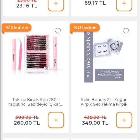
25,00 TL
69,17 TL
23,16 TL
%13 İndirim
%21 İndirim
Takma Kirpik Seti 280'li
Selin Beauty 2 Li Yoğun
Yapıştırıcı Sabitleyici Çıkarıcı
Kirpik Set Takma Kirpik
Remover + Takma Kirpik
Cımbızı+tarama Fırçası 30d-
300,00 TL
439,90 TL
40d
260,00 TL
349,00 TL