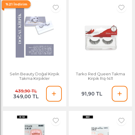
%21 İndirim
Selin Beauty Doğal Kirpik
Tarko Red Queen Takma
Takma Kirpikler
Kirpik Rq-1411
439,90 TL
91,90 TL
349,00 TL