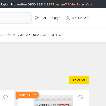
Müşteri Hizmetleri 0850 888 0 887
ToptanTR'de Satış Yap
SEPETIM (
0
)
HESABIM
K
GİYİM & AKSESUAR
PET SHOP
PAYLAS
%49 İndirim