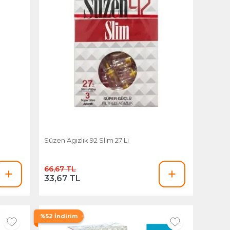
Süzen Agızlık 92 Slım 27 Lı
66,67 TL
33,67 TL
%52 İndirim