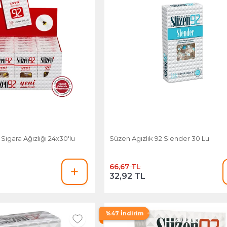
 Sigara Ağızlığı 24x30'lu
Süzen Agızlık 92 Slender 30 Lu
66,67 TL
32,92 TL
%47 İndirim