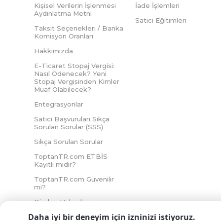
Kişisel Verilerin İşlenmesi
İade İşlemleri
Aydınlatma Metni
Satıcı Eğitimleri
Taksit Seçenekleri / Banka
Komisyon Oranları
Hakkımızda
E-Ticaret Stopaj Vergisi:
Nasıl Ödenecek? Yeni
Stopaj Vergisinden Kimler
Muaf Olabilecek?
Entegrasyonlar
Satıcı Başvuruları Sıkça
Sorulan Sorular (SSS)
Sıkça Sorulan Sorular
ToptanTR.com ETBİS
Kayıtlı mıdır?
ToptanTR.com Güvenilir
mi?
Bizden Haberler
Daha iyi bir deneyim için izninizi istiyoruz.