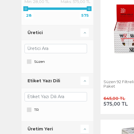
Min:
28,00 TL
Maks:
575,00 TL
28
575
Üretici
Süzen
Etiket Yazı Dili
Süzen 92 Filtreli
Paket
645,00 TL
575,00 TL
TR
Üretim Yeri