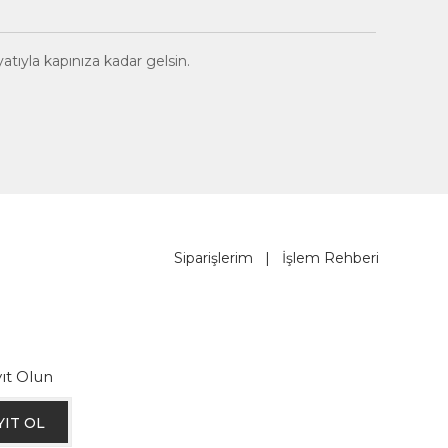
yatıyla kapınıza kadar gelsin.
Siparişlerim
|
İşlem Rehberi
ıt Olun
YIT OL