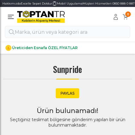
Hakkımızda
Excelle Sepet Doldur
Mobil Uygulama
Müşteri Hizmetleri 0850 888 0 887
0
Alt Kategoriler
Alt Kategoriler
Üreticiden Esnafa ÖZEL FİYATLAR
Sunpride
PAYLAS
Ürün bulunamadı!
Seçtiğiniz teslimat bölgesine gönderim yapılan bir ürün
bulunmamaktadır.