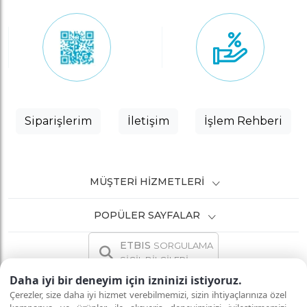
Siparişlerim
İletişim
İşlem Rehberi
MÜŞTERI HIZMETLERI
POPÜLER SAYFALAR
ETBIS
SORGULAMA
SİCİL BİLGİLERİ
Daha iyi bir deneyim için izninizi istiyoruz.
Çerezler, size daha iyi hizmet verebilmemizi, sizin ihtiyaçlarınıza özel