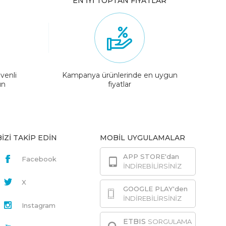
EN İYİ TOPTAN FİYATLAR
venli
Kampanya ürünlerinde en uygun
ın
fiyatlar
BİZİ TAKİP EDİN
MOBİL UYGULAMALAR
APP STORE'dan
Facebook
İNDİREBİLİRSİNİZ
X
GOOGLE PLAY'den
İNDİREBİLİRSİNİZ
Instagram
ETBIS
SORGULAMA