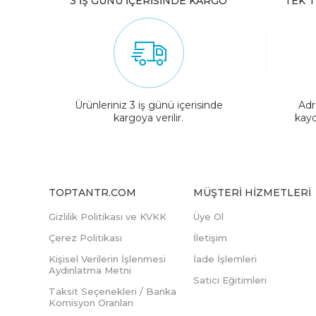
3 İŞ GÜNÜ İÇERİSİNDE KARGO
TEK T
Ürünleriniz 3 iş günü içerisinde
Adr
kargoya verilir.
kayd
TOPTANTR.COM
MÜŞTERI HIZMETLERI
Gizlilik Politikası ve KVKK
Üye Ol
Çerez Politikası
İletişim
Kişisel Verilerin İşlenmesi
İade İşlemleri
Aydınlatma Metni
Satıcı Eğitimleri
Taksit Seçenekleri / Banka
Komisyon Oranları