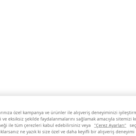
larınıza özel kampanya ve ürünler ile alışveriş deneyiminizi iyileşti
i ve eksiksiz şekilde faydalanmalarını sağlamak amacıyla sitemizi 
neği ile tüm çerezleri kabul edebilirsiniz veya
"Çerez Ayarları"
seç
larsanız ne yazık ki size özel ve daha keyifli bir alışveriş deneyimi