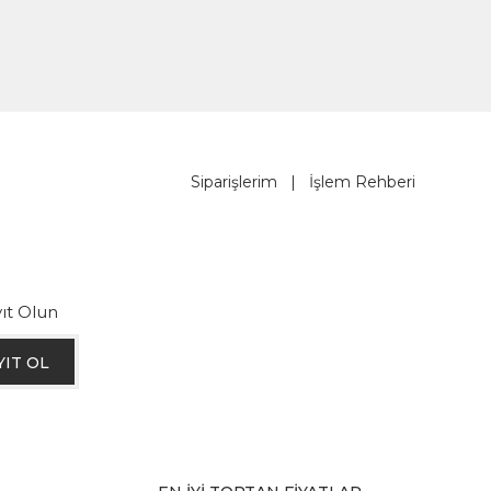
Siparişlerim
|
İşlem Rehberi
ıt Olun
YIT OL