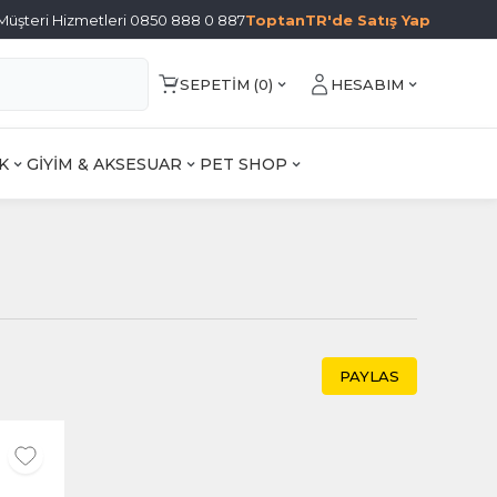
Müşteri Hizmetleri 0850 888 0 887
ToptanTR'de Satış Yap
SEPETIM (
0
)
HESABIM
K
GİYİM & AKSESUAR
PET SHOP
PAYLAS