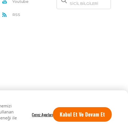
Youtube
SİCİL BİLGİLERİ
RSS
rmemizi
kullanan
Kabul Et Ve Devam Et
eneği ile
Tüm hakları saklıdır.