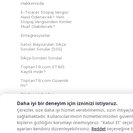
Hakkımızda
E-Ticaret Stopaj Vergisi:
Nasıl Ödenecek? Yeni
Stopaj Vergisinden Kimler
Muaf Olabilecek?
Entegrasyonlar
Satıcı Başvuruları Sıkça
Sorulan Sorular (SSS)
Sıkça Sorulan Sorular
ToptanTR.com ETBİS
Kayıtlı mıdır?
ToptanTR.com Güvenilir
mi?
Bizden Haberler
Daha iyi bir deneyim için izninizi istiyoruz.
Çerezler, size daha iyi hizmet verebilmemizi, sizin ihtiyaç
sağlamaktadır. Kullanıcılarımızın hizmetlerimizden güvenl
İNTERNETTE GÜVENLİ ALIŞVERİŞ
kişilerin gizliliğini korumayı önemsiyoruz. "Kabul Et" seçe
ayarları kendiniz düzenleyebilirsiniz.
Reddet
seçeneğine tık