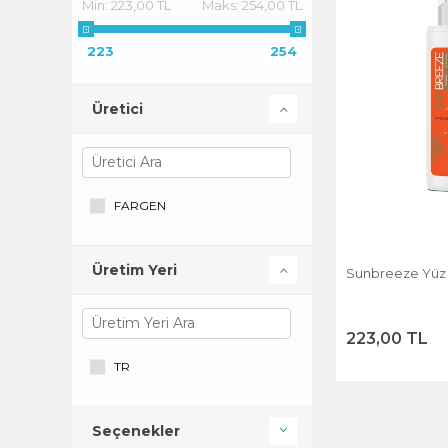
Min:
223,00 TL
Maks:
254,00 TL
223
254
Üretici
FARGEN
Üretim Yeri
Sunbreeze Yüz 
223,00 TL
TR
Seçenekler